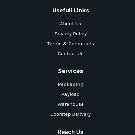
Usefull Links
About Us
Privacy Policy
Terms & Conditions
Contact Us
Services
Packaging
Payload
Warehouse
Doorstep Delivery
Reach Us