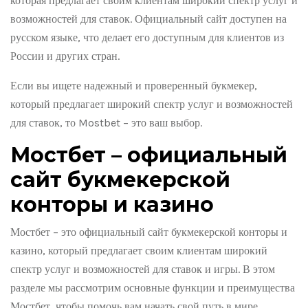
которая предлагает своим клиентам широкий спектр услуг и
возможностей для ставок. Официальный сайт доступен на
русском языке, что делает его доступным для клиентов из
России и других стран.
Если вы ищете надежный и проверенный букмекер,
который предлагает широкий спектр услуг и возможностей
для ставок, то Mostbet – это ваш выбор.
Мостбет – официальный
сайт букмекерской
конторы и казино
Мостбет – это официальный сайт букмекерской конторы и
казино, который предлагает своим клиентам широкий
спектр услуг и возможностей для ставок и игры. В этом
разделе мы рассмотрим основные функции и преимущества
Мостбет, чтобы помочь вам начать свой путь в мире