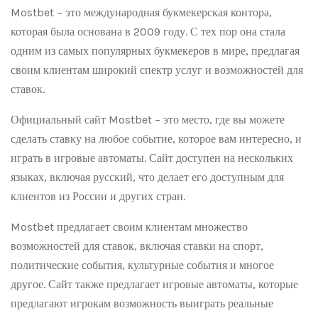
Mostbet – это международная букмекерская контора,
которая была основана в 2009 году. С тех пор она стала
одним из самых популярных букмекеров в мире, предлагая
своим клиентам широкий спектр услуг и возможностей для
ставок.
Официальный сайт Mostbet – это место, где вы можете
сделать ставку на любое событие, которое вам интересно, и
играть в игровые автоматы. Сайт доступен на нескольких
языках, включая русский, что делает его доступным для
клиентов из России и других стран.
Mostbet предлагает своим клиентам множество
возможностей для ставок, включая ставки на спорт,
политические события, культурные события и многое
другое. Сайт также предлагает игровые автоматы, которые
предлагают игрокам возможность выиграть реальные