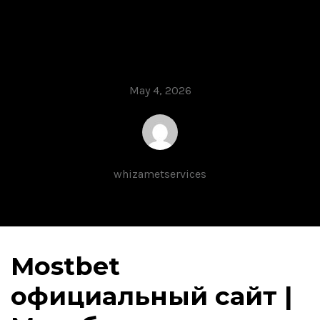
контора и
казино.3076
May 4, 2026
whizametservices
Mostbet
официальный сайт |