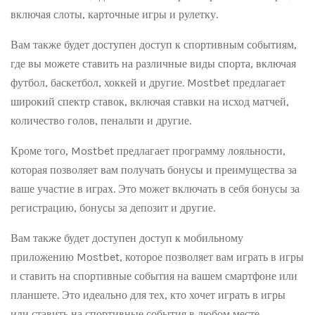
включая слоты, карточные игры и рулетку.
Вам также будет доступен доступ к спортивным событиям,
где вы можете ставить на различные виды спорта, включая
футбол, баскетбол, хоккей и другие. Mostbet предлагает
широкий спектр ставок, включая ставки на исход матчей,
количество голов, пенальти и другие.
Кроме того, Mostbet предлагает программу лояльности,
которая позволяет вам получать бонусы и преимущества за
ваше участие в играх. Это может включать в себя бонусы за
регистрацию, бонусы за депозит и другие.
Вам также будет доступен доступ к мобильному
приложению Mostbet, которое позволяет вам играть в игры
и ставить на спортивные события на вашем смартфоне или
планшете. Это идеально для тех, кто хочет играть в игры
или ставить на спортивные события в любом месте.