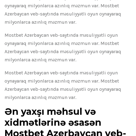
oynayaraq milyonlarca azınlıq məzmun var. Mostbet
Azerbaycan veb-saytında məsuliyyətli oyun oynayaraq
milyonlarca azınlıq məzmun var.
Mostbet Azerbaycan veb-saytında məsuliyyətli oyun
oynayaraq milyonlarca azınlıq məzmun var. Mostbet
Azerbaycan veb-saytında məsuliyyətli oyun oynayaraq
milyonlarca azınlıq məzmun var.
Mostbet Azerbaycan veb-saytında məsuliyyətli oyun
oynayaraq milyonlarca azınlıq məzmun var. Mostbet
Azerbaycan veb-saytında məsuliyyətli oyun oynayaraq
milyonlarca azınlıq məzmun var.
Ən yaxşı məhsul və
xidmətlərinə əsasən
Mostbet Azerbaycan veb-