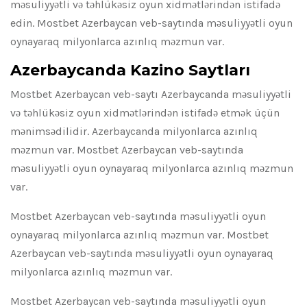
məsuliyyətli və təhlükəsiz oyun xidmətlərindən istifadə
edin. Mostbet Azerbaycan veb-saytında məsuliyyətli oyun
oynayaraq milyonlarca azınlıq məzmun var.
Azerbaycanda Kazino Saytları
Mostbet Azerbaycan veb-saytı Azerbaycanda məsuliyyətli
və təhlükəsiz oyun xidmətlərindən istifadə etmək üçün
mənimsədilidir. Azerbaycanda milyonlarca azınlıq
məzmun var. Mostbet Azerbaycan veb-saytında
məsuliyyətli oyun oynayaraq milyonlarca azınlıq məzmun
var.
Mostbet Azerbaycan veb-saytında məsuliyyətli oyun
oynayaraq milyonlarca azınlıq məzmun var. Mostbet
Azerbaycan veb-saytında məsuliyyətli oyun oynayaraq
milyonlarca azınlıq məzmun var.
Mostbet Azerbaycan veb-saytında məsuliyyətli oyun