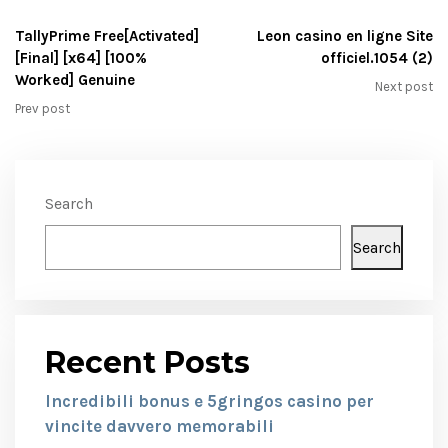
TallyPrime Free[Activated]
Leon casino en ligne Site
[Final] [x64] [100%
officiel.1054 (2)
Worked] Genuine
Next post
Prev post
Search
Search
Recent Posts
Incredibili bonus e 5gringos casino per
vincite davvero memorabili