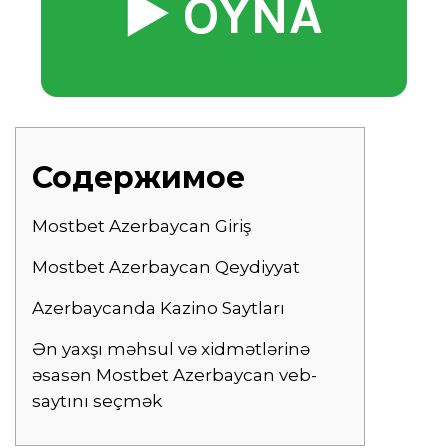
▶️ OYNA
Содержимое
Mostbet Azerbaycan Giriş
Mostbet Azerbaycan Qeydiyyat
Azerbaycanda Kazino Saytları
Ən yaxşı məhsul və xidmətlərinə
əsasən Mostbet Azerbaycan veb-
saytını seçmək