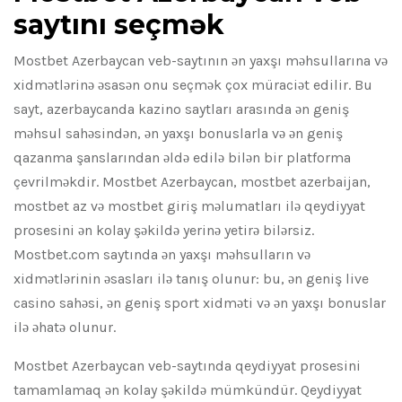
saytını seçmək
Mostbet Azerbaycan veb-saytının ən yaxşı məhsullarına və
xidmətlərinə əsasən onu seçmək çox müraciət edilir. Bu
sayt, azerbaycanda kazino saytları arasında ən geniş
məhsul sahəsindən, ən yaxşı bonuslarla və ən geniş
qazanma şanslarından əldə edilə bilən bir platforma
çevrilməkdir. Mostbet Azerbaycan, mostbet azerbaijan,
mostbet az və mostbet giriş məlumatları ilə qeydiyyat
prosesini ən kolay şəkildə yerinə yetirə bilərsiz.
Mostbet.com saytında ən yaxşı məhsulların və
xidmətlərinin əsasları ilə tanış olunur: bu, ən geniş live
casino sahəsi, ən geniş sport xidməti və ən yaxşı bonuslar
ilə əhatə olunur.
Mostbet Azerbaycan veb-saytında qeydiyyat prosesini
tamamlamaq ən kolay şəkildə mümkündür. Qeydiyyat