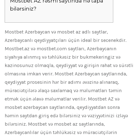
Mostbet AZ rəsmi saytında nə tapa
bilərsiniz?
Mostbet Azerbaycan və mosbet az adlı saytlar,
Azerbaycanlı qeydiyyatçıları üçün ideal bir secenekdir.
Mostbet.az və mostbet.com saytları, Azerbaycanın
siyahıya alınmış və təhlükəsiz bir bukmekeringiz və
kazinosunuz olmaqla, qeydiyyat və girişin rahat və sürətli
olmasına imkan verir. Mostbet Azerbaycan saytlarında,
qeydiyyat prosesinin hər bir adımı əvəzinə alınaraq,
müraciətçilərə əlaqə saxlamaq və məlumatları təmin
etmək üçün əlavə məlumatlar verilir. Mostbet AZ və
mosbet azerbaycan saytlarında, qeydiyyatdan sonra
həmin saytdan giriş edə bilərsiniz və vəziyyətinizi izləyə
bilərsiniz. Mostbet və mosbet az saytlarında,
Azerbaycanlılar üçün təhlükəsiz və müraciətçilərin