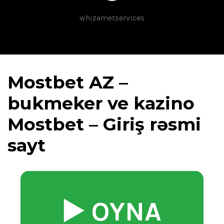
whizametservices
Mostbet AZ –
bukmeker ve kazino
Mostbet – Giriş rəsmi
sayt
▶️ OYNA