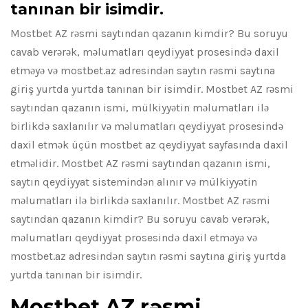
tanınan bir isimdir.
Mostbet AZ rəsmi saytından qazanın kimdir? Bu soruyu
cavab verərək, məlumatları qeydiyyat prosesində daxil
etməyə və mostbet.az adresindən saytın rəsmi saytına
giriş yurtda yurtda tanınan bir isimdir. Mostbet AZ rəsmi
saytından qazanın ismi, mülkiyyətin məlumatları ilə
birlikdə saxlanılır və məlumatları qeydiyyat prosesində
daxil etmək üçün mostbet az qeydiyyat sayfasında daxil
etməlidir. Mostbet AZ rəsmi saytından qazanın ismi,
saytın qeydiyyat sistemindən alınır və mülkiyyətin
məlumatları ilə birlikdə saxlanılır. Mostbet AZ rəsmi
saytından qazanın kimdir? Bu soruyu cavab verərək,
məlumatları qeydiyyat prosesində daxil etməyə və
mostbet.az adresindən saytın rəsmi saytına giriş yurtda
yurtda tanınan bir isimdir.
Mostbet AZ rəsmi