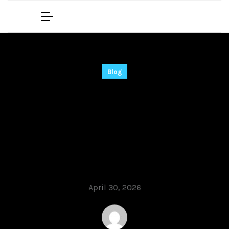
Blog
Mostbet AZ –
bukmeker ve kazino
Mostbet Giri rsmi
sayt.32293
April 30, 2026