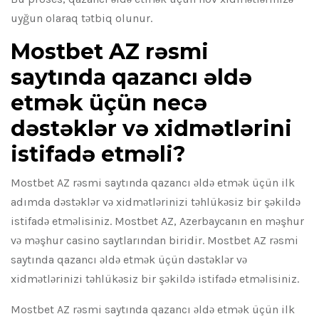
uyğun olaraq tətbiq olunur.
Mostbet AZ rəsmi
saytında qazancı əldə
etmək üçün necə
dəstəklər və xidmətlərini
istifadə etməli?
Mostbet AZ rəsmi saytında qazancı əldə etmək üçün ilk
adımda dəstəklər və xidmətlərinizi təhlükəsiz bir şəkildə
istifadə etməlisiniz. Mostbet AZ, Azerbaycanın en məşhur
və məşhur casino saytlarından biridir. Mostbet AZ rəsmi
saytında qazancı əldə etmək üçün dəstəklər və
xidmətlərinizi təhlükəsiz bir şəkildə istifadə etməlisiniz.
Mostbet AZ rəsmi saytında qazancı əldə etmək üçün ilk