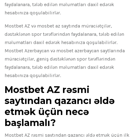
faydalanara, tələb edilən məlumatları daxil edərək
hesabınıza qoşulabilirlər.
Mostbet AZ və mosbet az saytında müraciətçilər,
dəstəklənən spor tərəflərindən faydalanara, tələb edilən
məlumatları daxil edərək hesabınıza qoşulabilirlər.
Mostbet Azerbaycan və mosbet azerbaycan saytlarında
müraciətçilər, geniş dəstəklənən spor tərəflərindən
faydalanara, tələb edilən məlumatları daxil edərək
hesabınıza qoşulabilirlər.
Mostbet AZ rəsmi
saytından qazancı əldə
etmək üçün necə
başlamalı?
Mostbet AZ rəsmi saytından qazancı əldə etmək üçün ilk