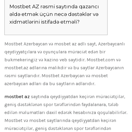
Mostbet AZ rəsmi saytında qazancı
əldə etmək üçün necə dəstəklər və
xidmətlərini istifadə etməli?
Mostbet Azerbaycan və mosbet az adlı sayt, Azerbaycanlı
qeydiyyatçılara və oyunçulara müraciət edən bir
bukmekeringiz və kazino veb saytidir. Mostbet.com və
mostbet.az adlarına malikdir və bu saytlar Azerbaycanın
rəsmi saytlarıdır. Mostbet Azerbaycan və mosbet
azerbaycan adları da bu saytların adlarıdır.
mostbet az
saytında qeydiyyatdan keçirən müraciətçilər,
geniş dəstəklənən spor tərəflərindən faydalanara, tələb
edilən məlumatları daxil edərək hesabınıza qoşulabilirlər.
Mostbet və mosbet saytlarında qeydiyyatdan keçirən
müraciətçilər, geniş dəstəklənən spor tərəflərindən