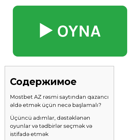
▶️ OYNA
Содержимое
Mostbet AZ rəsmi saytından qazancı
əldə etmək üçün necə başlamalı?
Üçüncü adımlar, dəstəklənən
oyunlar və tədbirlər seçmək və
istifadə etmək