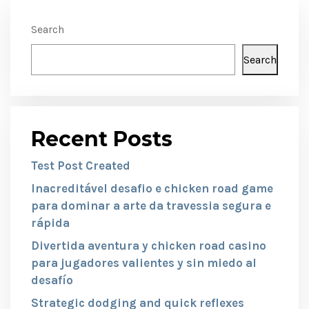
Search
Search
Recent Posts
Test Post Created
Inacreditável desafio e chicken road game
para dominar a arte da travessia segura e
rápida
Divertida aventura y chicken road casino
para jugadores valientes y sin miedo al
desafío
Strategic dodging and quick reflexes