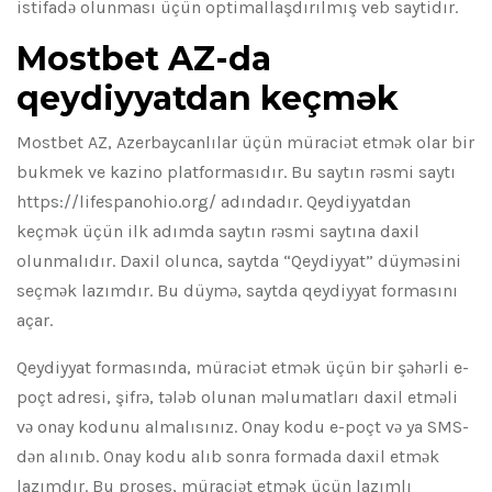
istifadə olunması üçün optimallaşdırılmış veb saytidır.
Mostbet AZ-da
qeydiyyatdan keçmək
Mostbet AZ, Azerbaycanlılar üçün müraciət etmək olar bir
bukmek ve kazino platformasıdır. Bu saytın rəsmi saytı
https://lifespanohio.org/ adındadır. Qeydiyyatdan
keçmək üçün ilk adımda saytın rəsmi saytına daxil
olunmalıdır. Daxil olunca, saytda “Qeydiyyat” düyməsini
seçmək lazımdır. Bu düymə, saytda qeydiyyat formasını
açar.
Qeydiyyat formasında, müraciət etmək üçün bir şəhərli e-
poçt adresi, şifrə, tələb olunan məlumatları daxil etməli
və onay kodunu almalısınız. Onay kodu e-poçt və ya SMS-
dən alınıb. Onay kodu alıb sonra formada daxil etmək
lazımdır. Bu proses, müraciət etmək üçün lazımlı