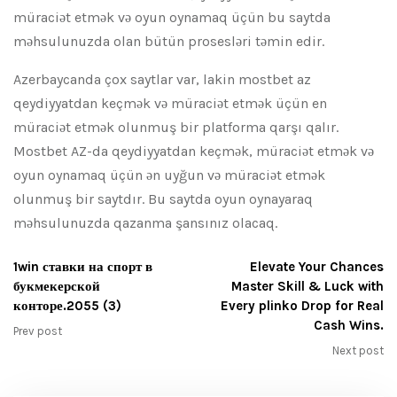
müraciət etmək və oyun oynamaq üçün bu saytda
məhsulunuzda olan bütün prosesləri təmin edir.
Azerbaycanda çox saytlar var, lakin mostbet az
qeydiyyatdan keçmək və müraciət etmək üçün en
müraciət etmək olunmuş bir platforma qarşı qalır.
Mostbet AZ-da qeydiyyatdan keçmək, müraciət etmək və
oyun oynamaq üçün ən uyğun və müraciət etmək
olunmuş bir saytdır. Bu saytda oyun oynayaraq
məhsulunuzda qazanma şansınız olacaq.
1win ставки на спорт в
Elevate Your Chances
букмекерской
Master Skill & Luck with
конторе.2055 (3)
Every plinko Drop for Real
Cash Wins.
Prev post
Next post