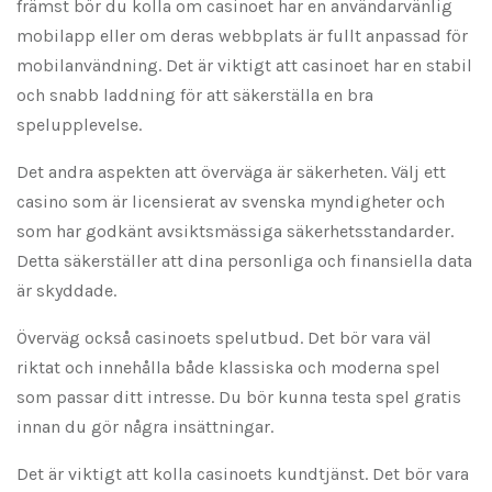
främst bör du kolla om casinoet har en användarvänlig
mobilapp eller om deras webbplats är fullt anpassad för
mobilanvändning. Det är viktigt att casinoet har en stabil
och snabb laddning för att säkerställa en bra
spelupplevelse.
Det andra aspekten att överväga är säkerheten. Välj ett
casino som är licensierat av svenska myndigheter och
som har godkänt avsiktsmässiga säkerhetsstandarder.
Detta säkerställer att dina personliga och finansiella data
är skyddade.
Överväg också casinoets spelutbud. Det bör vara väl
riktat och innehålla både klassiska och moderna spel
som passar ditt intresse. Du bör kunna testa spel gratis
innan du gör några insättningar.
Det är viktigt att kolla casinoets kundtjänst. Det bör vara