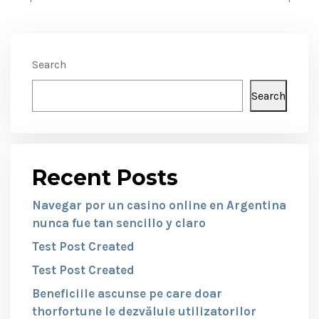
Search
Search
Recent Posts
Navegar por un casino online en Argentina
nunca fue tan sencillo y claro
Test Post Created
Test Post Created
Beneficiile ascunse pe care doar
thorfortune le dezvăluie utilizatorilor