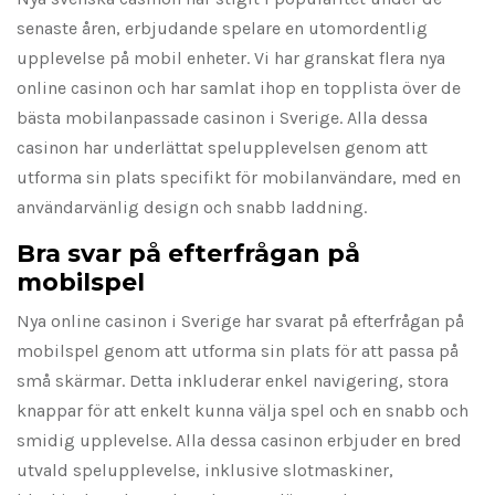
senaste åren, erbjudande spelare en utomordentlig
upplevelse på mobil enheter. Vi har granskat flera nya
online casinon och har samlat ihop en topplista över de
bästa mobilanpassade casinon i Sverige. Alla dessa
casinon har underlättat spelupplevelsen genom att
utforma sin plats specifikt för mobilanvändare, med en
användarvänlig design och snabb laddning.
Bra svar på efterfrågan på
mobilspel
Nya online casinon i Sverige har svarat på efterfrågan på
mobilspel genom att utforma sin plats för att passa på
små skärmar. Detta inkluderar enkel navigering, stora
knappar för att enkelt kunna välja spel och en snabb och
smidig upplevelse. Alla dessa casinon erbjuder en bred
utvald spelupplevelse, inklusive slotmaskiner,