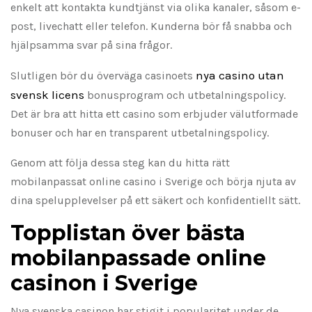
enkelt att kontakta kundtjänst via olika kanaler, såsom e-
post, livechatt eller telefon. Kunderna bör få snabba och
hjälpsamma svar på sina frågor.
nya casino utan
Slutligen bör du överväga casinoets
svensk licens
bonusprogram och utbetalningspolicy.
Det är bra att hitta ett casino som erbjuder välutformade
bonuser och har en transparent utbetalningspolicy.
Genom att följa dessa steg kan du hitta rätt
mobilanpassat online casino i Sverige och börja njuta av
dina spelupplevelser på ett säkert och konfidentiellt sätt.
Topplistan över bästa
mobilanpassade online
casinon i Sverige
Nya svenska casinon har stigit i popularitet under de