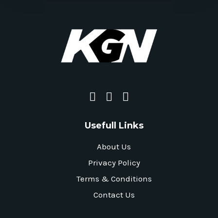
Usefull Links
About Us
Privacy Policy
Terms & Conditions
Contact Us