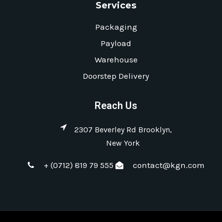
Services
Packaging
Payload
Warehouse
Doorstep Delivery
Reach Us
2307 Beverley Rd Brooklyn,
New York
+ (0712) 819 79 555
contact@kgn.com