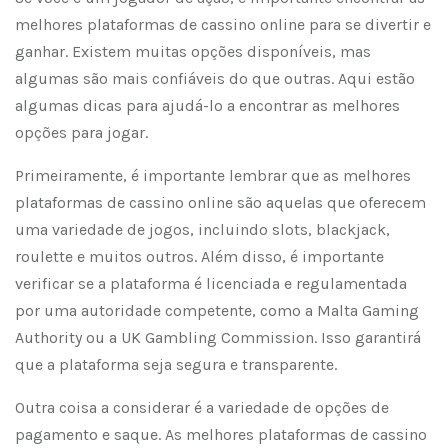
melhores plataformas de cassino online para se divertir e
ganhar. Existem muitas opções disponíveis, mas
algumas são mais confiáveis do que outras. Aqui estão
algumas dicas para ajudá-lo a encontrar as melhores
opções para jogar.
Primeiramente, é importante lembrar que as melhores
plataformas de cassino online são aquelas que oferecem
uma variedade de jogos, incluindo slots, blackjack,
roulette e muitos outros. Além disso, é importante
verificar se a plataforma é licenciada e regulamentada
por uma autoridade competente, como a Malta Gaming
Authority ou a UK Gambling Commission. Isso garantirá
que a plataforma seja segura e transparente.
Outra coisa a considerar é a variedade de opções de
pagamento e saque. As melhores plataformas de cassino