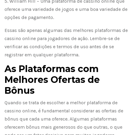
5. William Hill – Uma plataforma de cassino online que
oferece uma variedade de jogos e uma boa variedade de
opções de pagamento.
Essas são apenas algumas das melhores plataformas de
cassino online para jogadores de ação. Lembre-se de
verificar as condições e termos de uso antes de se
registrar em qualquer plataforma.
As Plataformas com
Melhores Ofertas de
Bônus
Quando se trata de escolher a melhor plataforma de
cassino online, é fundamental considerar as ofertas de
bônus que cada uma oferece. Algumas plataformas
oferecem bônus mais generosos do que outras, o que