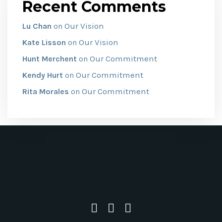
Recent Comments
Our Vision
Lu Chan
on
Our Vision
Kate Lisson
on
Our Commitment
Hunt Merchent
on
Our Commitment
Kendy Hurt
on
Our Commitment
Rita Morales
on