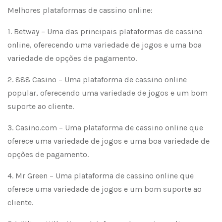
Melhores plataformas de cassino online:
1. Betway – Uma das principais plataformas de cassino
online, oferecendo uma variedade de jogos e uma boa
variedade de opções de pagamento.
2. 888 Casino – Uma plataforma de cassino online
popular, oferecendo uma variedade de jogos e um bom
suporte ao cliente.
3. Casino.com – Uma plataforma de cassino online que
oferece uma variedade de jogos e uma boa variedade de
opções de pagamento.
4. Mr Green – Uma plataforma de cassino online que
oferece uma variedade de jogos e um bom suporte ao
cliente.