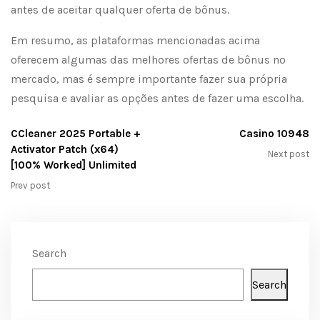
antes de aceitar qualquer oferta de bônus.
Em resumo, as plataformas mencionadas acima
oferecem algumas das melhores ofertas de bônus no
mercado, mas é sempre importante fazer sua própria
pesquisa e avaliar as opções antes de fazer uma escolha.
CCleaner 2025 Portable +
Casino 10948
Activator Patch (x64)
Next post
[100% Worked] Unlimited
Prev post
Search
Search