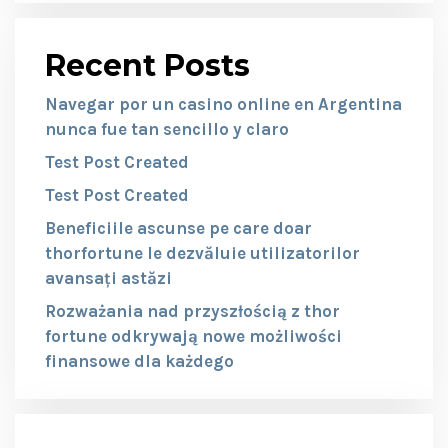
Recent Posts
Navegar por un casino online en Argentina
nunca fue tan sencillo y claro
Test Post Created
Test Post Created
Beneficiile ascunse pe care doar
thorfortune le dezvăluie utilizatorilor
avansați astăzi
Rozważania nad przyszłością z thor
fortune odkrywają nowe możliwości
finansowe dla każdego