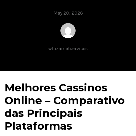
May 20, 2026
whizametservices
Melhores Cassinos
Online – Comparativo
das Principais
Plataformas