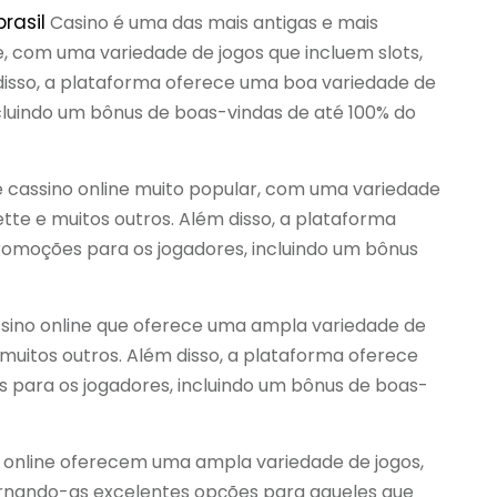
rasil
Casino é uma das mais antigas e mais
e, com uma variedade de jogos que incluem slots,
 disso, a plataforma oferece uma boa variedade de
cluindo um bônus de boas-vindas de até 100% do
de cassino online muito popular, com uma variedade
lette e muitos outros. Além disso, a plataforma
omoções para os jogadores, incluindo um bônus
sino online que oferece uma ampla variedade de
 e muitos outros. Além disso, a plataforma oferece
para os jogadores, incluindo um bônus de boas-
 online oferecem uma ampla variedade de jogos,
rnando-as excelentes opções para aqueles que