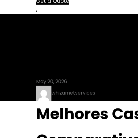
Get a Quote
Blog
Melhores Ca
das Principa
May 20, 2026
whizametservices
Melhores Cas