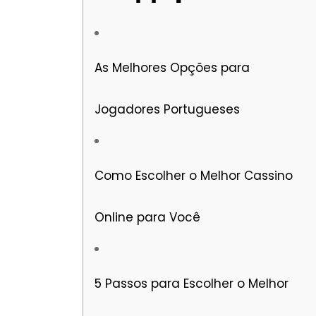
As Melhores Opções para
Jogadores Portugueses
Como Escolher o Melhor Cassino
Online para Você
5 Passos para Escolher o Melhor