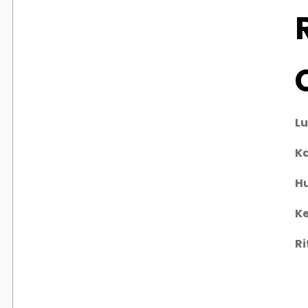
L
Ka
H
Ke
Ri