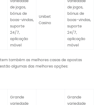
variedade
variedade
de jogos,
de jogos,
bónus de
bónus de
Unibet
boas-vindas,
boas-vindas,
Casino
suporte
suporte
24/7,
24/7,
aplicação
aplicação
móvel
móvel
xistem também as melhores casas de apostas
i estão algumas das melhores opções:
Grande
Grande
variedade
variedade