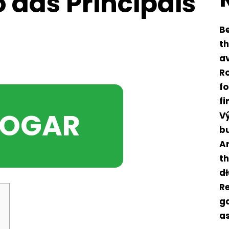
das Principais
Be
th
av
Ro
f
f
 JOGAR
Vý
b
An
t
d
Re
ga
as