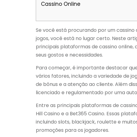
Cassino Online
Se você está procurando por um cassino 
jogos, você está no lugar certo. Neste a
principais plataformas de cassino online
seus gostos e necessidades.
Para começar, é importante destacar que
vários fatores, incluindo a variedade de jo
de bônus e a atenção ao cliente. Além diss
licenciado e regulamentado por uma aut
Entre as principais plataformas de cassin
Hill Casino e a Bet365 Casino. Essas pla
incluindo slots, blackjack, roulette e mui
promoções para os jogadores.