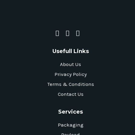
Usefull Links
About Us
Privacy Policy
Terms & Conditions
Contact Us
Services
Packaging
Payload