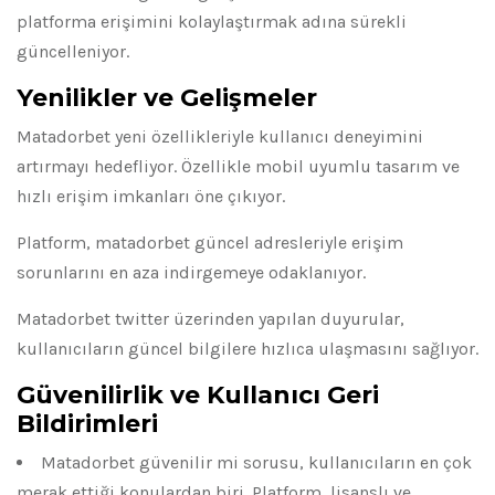
platforma erişimini kolaylaştırmak adına sürekli
güncelleniyor.
Yenilikler ve Gelişmeler
Matadorbet yeni özellikleriyle kullanıcı deneyimini
artırmayı hedefliyor. Özellikle mobil uyumlu tasarım ve
hızlı erişim imkanları öne çıkıyor.
Platform, matadorbet güncel adresleriyle erişim
sorunlarını en aza indirgemeye odaklanıyor.
Matadorbet twitter üzerinden yapılan duyurular,
kullanıcıların güncel bilgilere hızlıca ulaşmasını sağlıyor.
Güvenilirlik ve Kullanıcı Geri
Bildirimleri
Matadorbet güvenilir mi sorusu, kullanıcıların en çok
merak ettiği konulardan biri. Platform, lisanslı ve