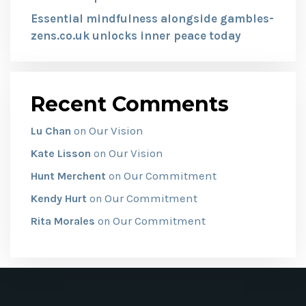
Essential mindfulness alongside gambles-
zens.co.uk unlocks inner peace today
Recent Comments
Our Vision
Lu Chan
on
Our Vision
Kate Lisson
on
Our Commitment
Hunt Merchent
on
Our Commitment
Kendy Hurt
on
Our Commitment
Rita Morales
on