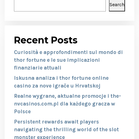
Search
Recent Posts
Curiosità e approfondimenti sul mondo di
thor fortune e le sue implicazioni
finanziarie attuali
Iskusna analiza i thor fortune online
casino za nove igrače u Hrvatskoj
Realne wygrane, aktualne promocje i the-
nvcasinos.com.pl dla każdego gracza w
Polsce
Persistent rewards await players
navigating the thrilling world of the slot
monster experience