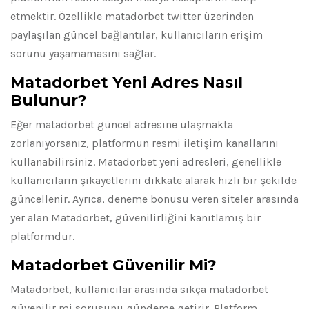
etmektir. Özellikle matadorbet twitter üzerinden
paylaşılan güncel bağlantılar, kullanıcıların erişim
sorunu yaşamamasını sağlar.
Matadorbet Yeni Adres Nasıl
Bulunur?
Eğer matadorbet güncel adresine ulaşmakta
zorlanıyorsanız, platformun resmi iletişim kanallarını
kullanabilirsiniz. Matadorbet yeni adresleri, genellikle
kullanıcıların şikayetlerini dikkate alarak hızlı bir şekilde
güncellenir. Ayrıca, deneme bonusu veren siteler arasında
yer alan Matadorbet, güvenilirliğini kanıtlamış bir
platformdur.
Matadorbet Güvenilir Mi?
Matadorbet, kullanıcılar arasında sıkça matadorbet
güvenilir mi sorusunu gündeme getirir. Platform,