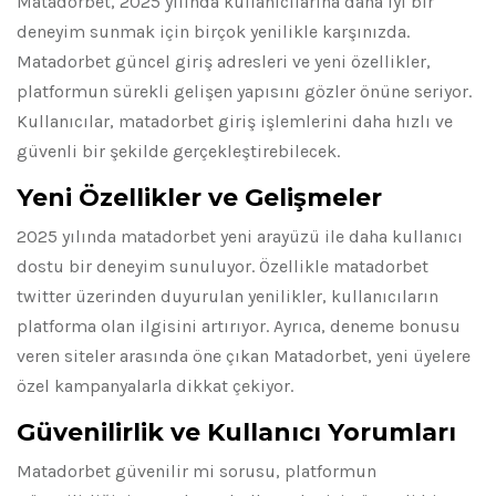
Matadorbet, 2025 yılında kullanıcılarına daha iyi bir
deneyim sunmak için birçok yenilikle karşınızda.
Matadorbet güncel giriş adresleri ve yeni özellikler,
platformun sürekli gelişen yapısını gözler önüne seriyor.
Kullanıcılar, matadorbet giriş işlemlerini daha hızlı ve
güvenli bir şekilde gerçekleştirebilecek.
Yeni Özellikler ve Gelişmeler
2025 yılında matadorbet yeni arayüzü ile daha kullanıcı
dostu bir deneyim sunuluyor. Özellikle matadorbet
twitter üzerinden duyurulan yenilikler, kullanıcıların
platforma olan ilgisini artırıyor. Ayrıca, deneme bonusu
veren siteler arasında öne çıkan Matadorbet, yeni üyelere
özel kampanyalarla dikkat çekiyor.
Güvenilirlik ve Kullanıcı Yorumları
Matadorbet güvenilir mi sorusu, platformun