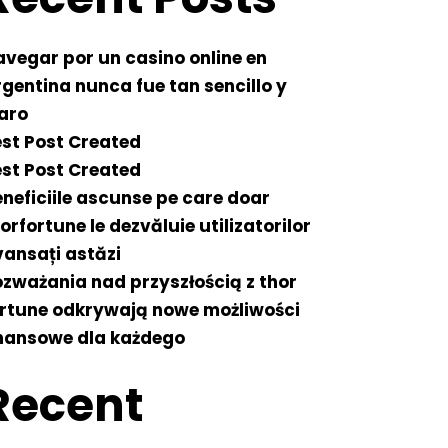
vegar por un casino online en
gentina nunca fue tan sencillo y
aro
st Post Created
st Post Created
neficiile ascunse pe care doar
orfortune le dezvăluie utilizatorilor
ansați astăzi
zważania nad przyszłością z thor
ortune odkrywają nowe możliwości
inansowe dla każdego
Recent