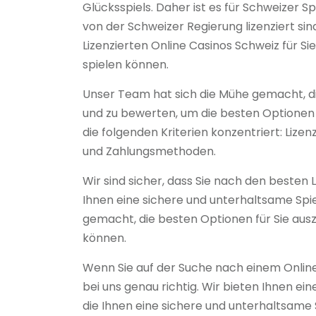
Glücksspiels. Daher ist es für Schweizer Spi
von der Schweizer Regierung lizenziert si
Lizenzierten Online Casinos Schweiz für S
spielen können.
Unser Team hat sich die Mühe gemacht, d
und zu bewerten, um die besten Optionen f
die folgenden Kriterien konzentriert: Lize
und Zahlungsmethoden.
Wir sind sicher, dass Sie nach den besten 
Ihnen eine sichere und unterhaltsame Spie
gemacht, die besten Optionen für Sie ausz
können.
Wenn Sie auf der Suche nach einem Online Ca
bei uns genau richtig. Wir bieten Ihnen ei
die Ihnen eine sichere und unterhaltsame S