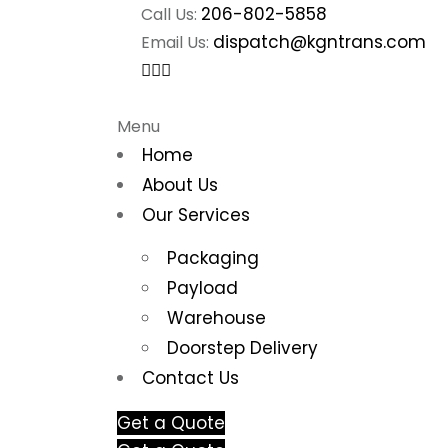
206-802-5858
Call Us:
dispatch@kgntrans.com
Email Us:
Menu
Home
About Us
Our Services
Packaging
Payload
Warehouse
Doorstep Delivery
Contact Us
Get a Quote