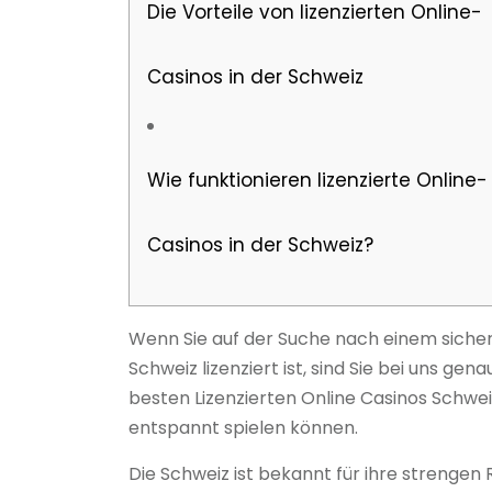
Die Vorteile von lizenzierten Online-
Casinos in der Schweiz
Wie funktionieren lizenzierte Online-
Casinos in der Schweiz?
Wenn Sie auf der Suche nach einem sichere
Schweiz lizenziert ist, sind Sie bei uns ge
besten Lizenzierten Online Casinos Schweiz
entspannt spielen können.
Die Schweiz ist bekannt für ihre strengen