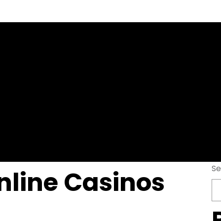
Online Casinos Sc
Se
Online Casinos