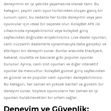
deneyimini en iyi şekilde yaşamasına olanak tanır. Bu
kategori, çeşitli canlı oyun türlerinden oluşan geniş bir
sunum içerir, bu nedenle her türde deneyimli veya yeni
oyuncular için ideal bir seçenek olur. KolayBet APK ile
cihazınızda oynayabilirsiniz veya kolaybet giriş
sayfasından doğrudan erişebilirsiniz. Live dealer oyunları,
canlı cüzzamlı dealerlerle oynanmasıyla daha gerçekçi ve
etkileyici bir deneyim sunar. Bunlar arasında blackjack,
bakarat, roulette ve baccarat gibi popüler oyunlar
bulunur. Ayrıca, canlı slot oyunları ve diğer interaktif
oyunlar da mevcuttur. KolayBet güncel giriş sayfasından
en güncel ve en popüler canlı oyunları deneyebilirsiniz.
Bu kategori, her zaman en yüksek kaliteli ve güvenli bir
deneyim sunar, böylece oyuncuların her zaman en iyi
oyunları bulabilecekleri bir ortam sağlar.
Deneyim ve Güvenlik: