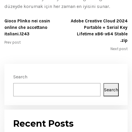
düzeyde korumak için her zaman en iyisini sunar.
Gioco Plinko nei casin
Adobe Creative Cloud 2024
online che accettano
Portable + Serial Key
italiani.1243
Lifetime x86-x64 Stable
.zip
Prev post
Next post
Search
Search
Recent Posts