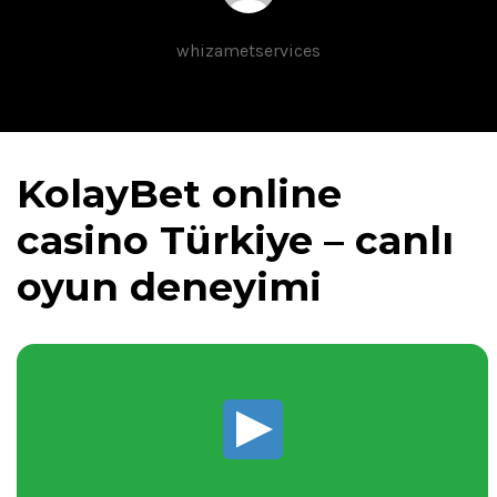
whizametservices
KolayBet online
casino Türkiye – canlı
oyun deneyimi