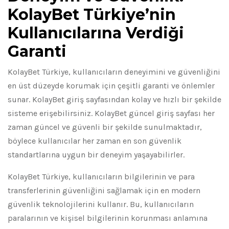
KolayBet Türkiye’nin
Kullanıcılarına Verdiği
Garanti
KolayBet Türkiye, kullanıcıların deneyimini ve güvenliğini
en üst düzeyde korumak için çeşitli garanti ve önlemler
sunar. KolayBet giriş sayfasından kolay ve hızlı bir şekilde
sisteme erişebilirsiniz. KolayBet güncel giriş sayfası her
zaman güncel ve güvenli bir şekilde sunulmaktadır,
böylece kullanıcılar her zaman en son güvenlik
standartlarına uygun bir deneyim yaşayabilirler.
KolayBet Türkiye, kullanıcıların bilgilerinin ve para
transferlerinin güvenliğini sağlamak için en modern
güvenlik teknolojilerini kullanır. Bu, kullanıcıların
paralarının ve kişisel bilgilerinin korunması anlamına