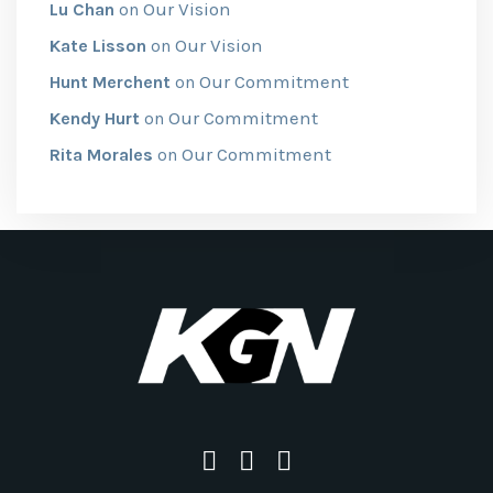
Our Vision
Lu Chan
on
Our Vision
Kate Lisson
on
Our Commitment
Hunt Merchent
on
Our Commitment
Kendy Hurt
on
Our Commitment
Rita Morales
on