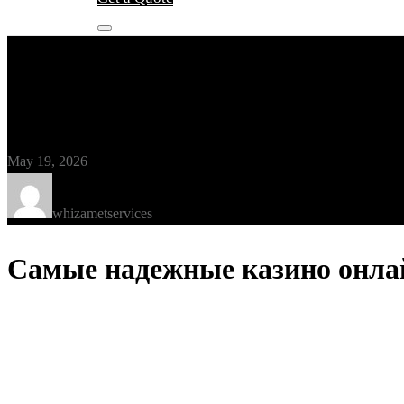
Blog
казино онлайн 2026 играйте с
May 19, 2026
whizametservices
Самые надежные казино онлай