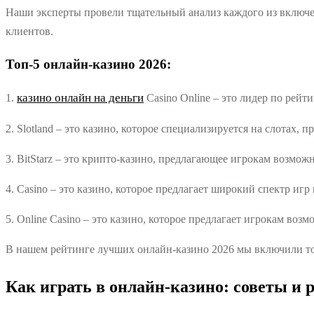
Наши эксперты провели тщательный анализ каждого из включен
клиентов.
Топ-5 онлайн-казино 2026:
казино онлайн на деньги
1.
Casino Online – это лидер по рейт
2. Slotland – это казино, которое специализируется на слотах
3. BitStarz – это крипто-казино, предлагающее игрокам возмож
4. Casino – это казино, которое предлагает широкий спектр игр
5. Online Casino – это казино, которое предлагает игрокам воз
В нашем рейтинге лучших онлайн-казино 2026 мы включили тол
Как играть в онлайн-казино: советы и