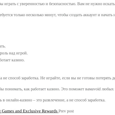
 играть с уверенностью и безопасностью. Вам не нужно искать, 
буется только несколько минут, чтобы создать аккаунт и начать 
ть.
роль над игрой.
ботает казино.
а не способ заработка. Не играйте, если вы не готовы потерять д
бы понимать, как работает казино. Это поможет вамavoid любых
 в онлайн-казино – это развлечение, а не способ заработка.
ing Games and Exclusive Rewards
Prev post