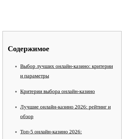
Содержимое
Выбор лучших онлайн-казино: критерии
и параметры
Критерии выбора онлайн-казино
Лучшие онлайн-казино 2026: рейтинг и
обзор
Топ-5 онлайн-казино 2026: