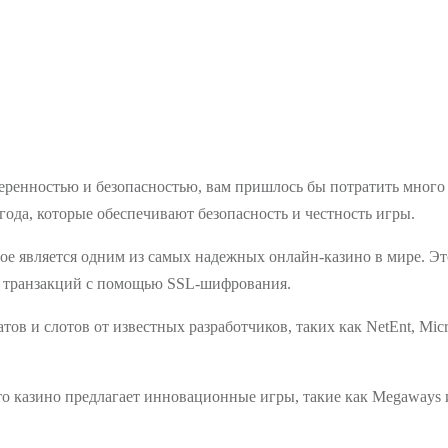
веренностью и безопасностью, вам пришлось бы потратить много
года, которые обеспечивают безопасность и честность игры.
орое является одним из самых надежных онлайн-казино в мире. 
ть транзакций с помощью SSL-шифрования.
ов и слотов от известных разработчиков, таких как NetEnt, Micr
то казино предлагает инновационные игры, такие как Megaways и