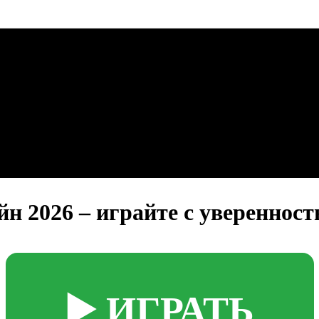
 уверенностью и безопасностью
н 2026 – играйте с уверенност
▶️ ИГРАТЬ