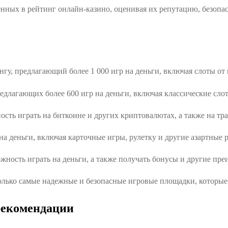
ных в рейтинг онлайн-казино, оценивая их репутацию, безопасн
ингу, предлагающий более 1 000 игр на деньги, включая слоты от
, предлагающих более 600 игр на деньги, включая классические 
ность играть на биткоине и других криптовалютах, а также на т
 на деньги, включая карточные игры, рулетку и другие азартные 
можность играть на деньги, а также получать бонусы и другие пр
ько самые надежные и безопасные игровые площадки, которые п
 рекомендации