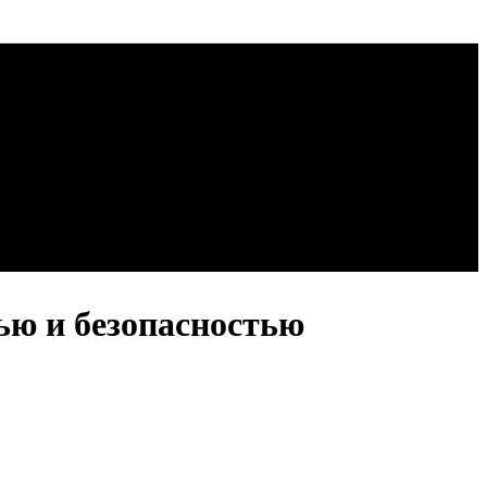
.7849
ью и безопасностью