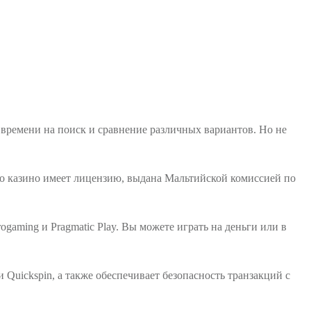
 времени на поиск и сравнение различных вариантов. Но не
Это казино имеет лицензию, выдана Мальтийской комиссией по
ogaming и Pragmatic Play. Вы можете играть на деньги или в
 Quickspin, а также обеспечивает безопасность транзакций с