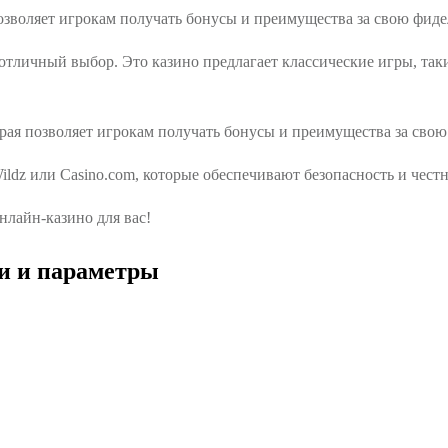
позволяет игрокам получать бонусы и преимущества за свою фиде
 отличный выбор. Это казино предлагает классические игры, таки
орая позволяет игрокам получать бонусы и преимущества за свою
Wildz или Casino.com, которые обеспечивают безопасность и чест
нлайн-казино для вас!
и и параметры