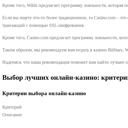
Кроме того, Wildz предлагает программу лояльности, которая 
Если вы ищете что-то более традиционное, то Casino.com – это
транзакций с помощью SSL-шифрования.
Кроме того, Casino.com предлагает программу лояльности, кот
Таким образом, мы рекомендуем вам играть в казино BitStarz, 
Надеемся, что наша рекомендация поможет вам найти лучшее о
Выбор лучших онлайн-казино: критери
Критерии выбора онлайн-казино
Критерий
Описание