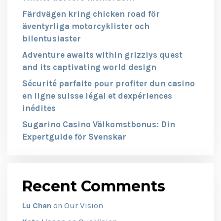
Färdvägen kring chicken road för
äventyrliga motorcyklister och
bilentusiaster
Adventure awaits within grizzlys quest
and its captivating world design
Sécurité parfaite pour profiter dun casino
en ligne suisse légal et dexpériences
inédites
Sugarino Casino Välkomstbonus: Din
Expertguide för Svenskar
Recent Comments
Our Vision
Lu Chan
on