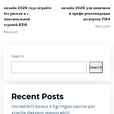
онлайн 2026 года играйте
онлайн 2026 для новичков
без рисков и с
и профи рекомендации
максимальной
экспертов.7164
отдачей.8316
Next post
Prev post
Search
Search
Recent Posts
Incredibili bonus e 5gringos casino per
vincite davvero memorabili