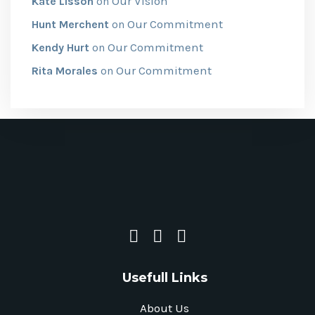
Our Vision
Kate Lisson
on
Our Commitment
Hunt Merchent
on
Our Commitment
Kendy Hurt
on
Our Commitment
Rita Morales
on
Usefull Links
About Us