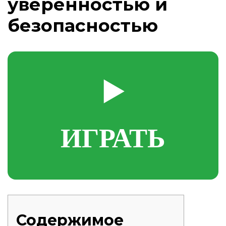
уверенностью и
безопасностью
▶️
ИГРАТЬ
Содержимое