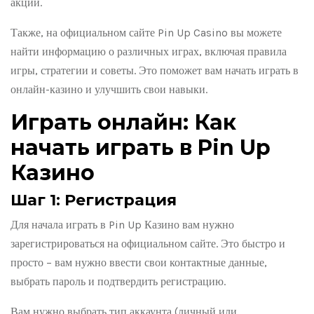
акции.
Также, на официальном сайте Pin Up Casino вы можете
найти информацию о различных играх, включая правила
игры, стратегии и советы. Это поможет вам начать играть в
онлайн-казино и улучшить свои навыки.
Играть онлайн: Как
начать играть в Pin Up
Казино
Шаг 1: Регистрация
Для начала играть в Pin Up Казино вам нужно
зарегистрироваться на официальном сайте. Это быстро и
просто – вам нужно ввести свои контактные данные,
выбрать пароль и подтвердить регистрацию.
Вам нужно выбрать тип аккаунта (личный или