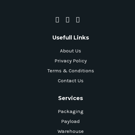
Usefull Links
About Us
Privacy Policy
Terms & Conditions
Contact Us
Services
Packaging
Payload
Warehouse