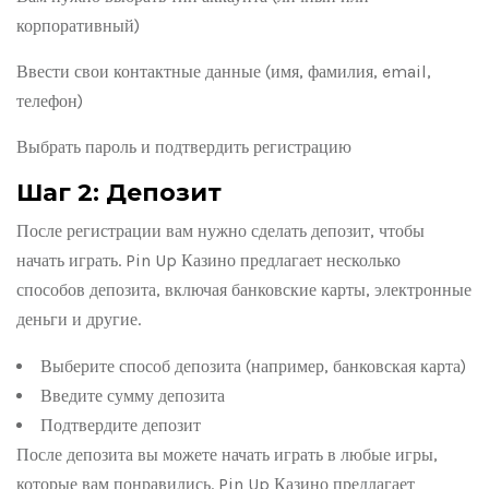
корпоративный)
Ввести свои контактные данные (имя, фамилия, email,
телефон)
Выбрать пароль и подтвердить регистрацию
Шаг 2: Депозит
После регистрации вам нужно сделать депозит, чтобы
начать играть. Pin Up Казино предлагает несколько
способов депозита, включая банковские карты, электронные
деньги и другие.
Выберите способ депозита (например, банковская карта)
Введите сумму депозита
Подтвердите депозит
После депозита вы можете начать играть в любые игры,
которые вам понравились. Pin Up Казино предлагает