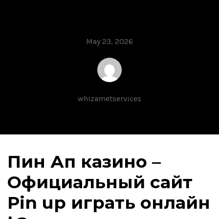
вход.3102
May 23, 2026
whizametservices
Пин Ап казино –
Официальный сайт
Pin up играть онлайн