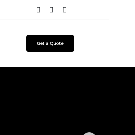
Get a Quote