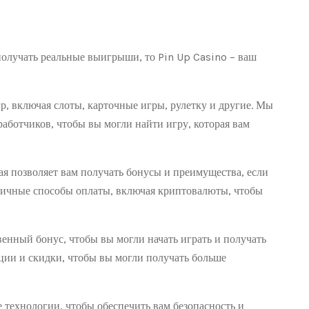
 получать реальные выигрыши, то Pin Up Casino – ваш
р, включая слоты, карточные игры, рулетку и другие. Мы
аботчиков, чтобы вы могли найти игру, которая вам
рая позволяет вам получать бонусы и преимущества, если
зличные способы оплаты, включая криптовалюты, чтобы
енный бонус, чтобы вы могли начать играть и получать
ии и скидки, чтобы вы могли получать больше
 технологии, чтобы обеспечить вам безопасность и