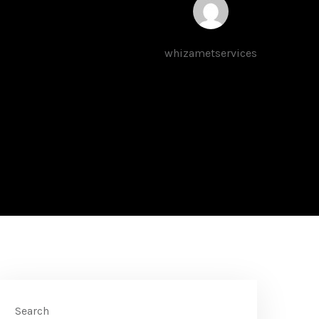
whizametservices
Search