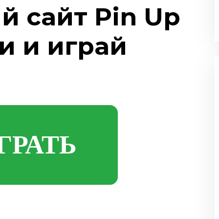
 сайт Pin Up
ди и играй
ИГРАТЬ