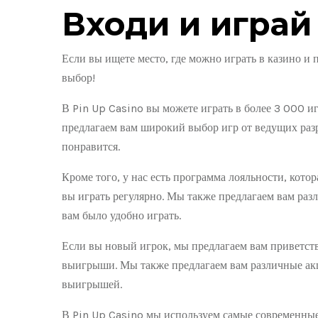
Входи и играй
Если вы ищете место, где можно играть в казино и
выбор!
В Pin Up Casino вы можете играть в более 3 000 иг
предлагаем вам широкий выбор игр от ведущих разр
понравится.
Кроме того, у нас есть программа лояльности, кото
вы играть регулярно. Мы также предлагаем вам ра
вам было удобно играть.
Если вы новый игрок, мы предлагаем вам приветств
выигрыши. Мы также предлагаем вам различные акц
выигрышей.
В Pin Up Casino мы используем самые современные