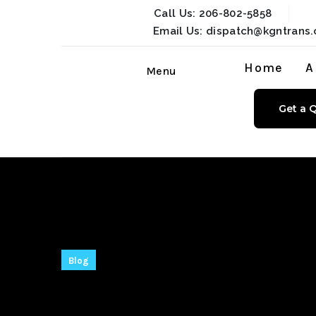
Call Us:
206-802-5858
Email Us:
dispatch@kgntrans
Home
A
Menu
Get a 
Blog
Казино – Оф