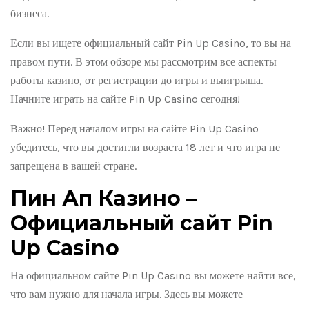
бизнеса.
Если вы ищете официальный сайт Pin Up Casino, то вы на
правом пути. В этом обзоре мы рассмотрим все аспекты
работы казино, от регистрации до игры и выигрыша.
Начните играть на сайте Pin Up Casino сегодня!
Важно! Перед началом игры на сайте Pin Up Casino
убедитесь, что вы достигли возраста 18 лет и что игра не
запрещена в вашей стране.
Пин Ап Казино –
Официальный сайт Pin
Up Casino
На официальном сайте Pin Up Casino вы можете найти все,
что вам нужно для начала игры. Здесь вы можете