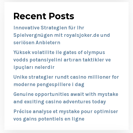
Recent Posts
Innovative Strategien für Ihr
Spielvergnügen mit royalsjoker.de und
seriösen Anbietern
Yüksek volatilite ile gates of olympus
vodds potansiyelini artıran taktikler ve
ipuçları nelerdir
Unike strategier rundt casino millioner for
moderne pengespillere i dag
Genuine opportunities await with mystake
and exciting casino adventures today
Précise analyse et mystake pour optimiser
vos gains potentiels en ligne