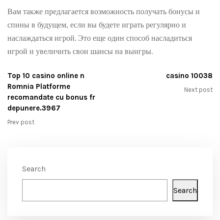
Вам также предлагается возможность получать бонусы и
спины в будущем, если вы будете играть регулярно и
наслаждаться игрой. Это еще один способ насладиться
игрой и увеличить свои шансы на выигры.
Top 10 casino online n
casino 10038
Romnia Platforme
Next post
recomandate cu bonus fr
depunere.3967
Prev post
Search
Search