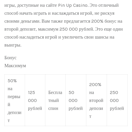
игры, доступные на сайте Pin Up Casino. Это отличный
способ начать играть и наслаждаться игрой, не рискуя
своими деньгами. Вам также предлагается 200% бонус на
второй депозит, максимум 250 000 рублей. Это еще один
способ насладиться игрой и увеличить свои шансы на
выигры.
Бонус
Максимум
50%
200%
на
125
Беспла
50
на
250
первы
000
тный
000
второй
000
й
рублей
спин
рублей
депози
рублей
депози
т
т