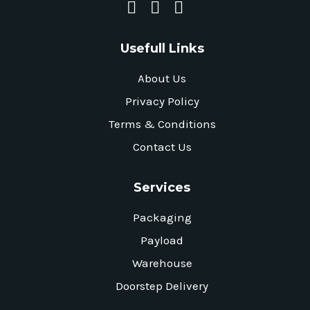
Usefull Links
About Us
Privacy Policy
Terms & Conditions
Contact Us
Services
Packaging
Payload
Warehouse
Doorstep Delivery