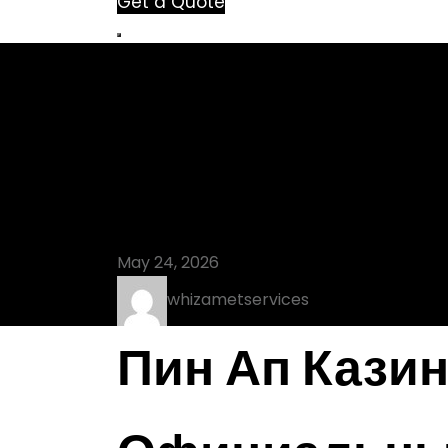
Get a Quote
Blog
Казино Офиц
играть онлай
May 24, 2026
whizametservices
Пин Ап Кази