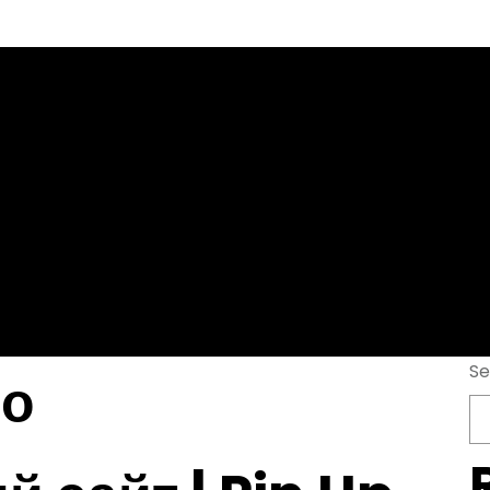
иальный сайт Pin
н – Вход Зеркало
Se
но