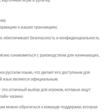
 карточные игры и рулетку;
ки;
ормацию о ваших транзакциях.
no обеспечивает безопасность и конфиденциальность
олезно ознакомиться с руководством для начинающих,
а русском языке, что делает его доступным для
кий язык является официальным.
 это отличный выбор для игроков, которые ищут
лайн-казино.
вам можно обратиться к команде поддержки, которая