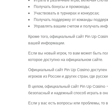
Играть в различные игры, включая слоты,
Получать бонусы и промокоды;
Участвовать в турнирах и конкурсах;
Получать поддержку от команды поддерж
Управлять вашим счетом и получать инф
Кроме того, официальный сайт Pin Up Casi
вашей информации.
Если вы новый игрок, то вам может быть п
которое доступно на официальном сайте.
Официальный сайт Pin Up Casino доступен н
игроков из России и других стран, где русс
В целом, официальный сайт Pin Up Casino –
безопасный и надежный способ играть в он
Если у вас есть вопросы или проблемы, то 