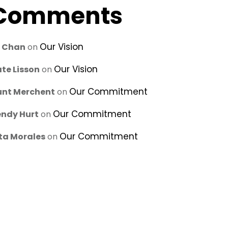
Comments
Our Vision
u Chan
on
Our Vision
te Lisson
on
Our Commitment
unt Merchent
on
Our Commitment
ndy Hurt
on
Our Commitment
ta Morales
on