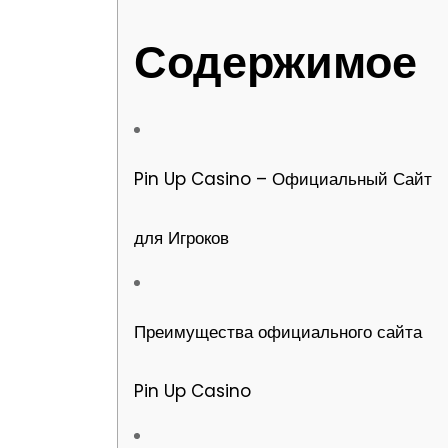
Содержимое
Pin Up Casino – Официальный Сайт
для Игроков
Преимущества официального сайта
Pin Up Casino