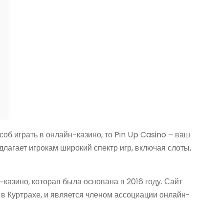
об играть в онлайн-казино, то Pin Up Casino – ваш
лагает игрокам широкий спектр игр, включая слоты,
казино, которая была основана в 2016 году. Сайт
 в Куртрахе, и является членом ассоциации онлайн-