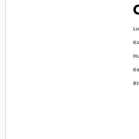
L
Ka
H
Ke
Ri