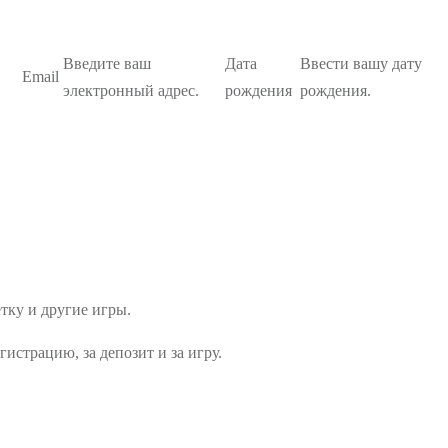
Введите ваш
Дата
Ввести вашу дату
Email
электронный адрес.
рождения
рождения.
тку и другие игры.
истрацию, за депозит и за игру.