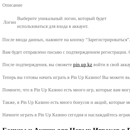
Описание
Выберите уникальный логин, который будет
Логин
использоваться для входа в аккаунт.
После ввода данных, нажмите на кнопку “Зарегистрироваться”
Вам будет отправлено письмо с подтверждением регистрации. 
pin up kz
После подтверждения, вы сможете
войти в свой аккау
Теперь вы готовы начать играть в Pin Up Казино! Вы можете выб
Помните, что в Pin Up Казино есть много игр, которые вам мог
Также, в Pin Up Казино есть много бонусов и акций, которые мо
Начните играть в Pin Up Казино сегодня и наслаждайтесь игра