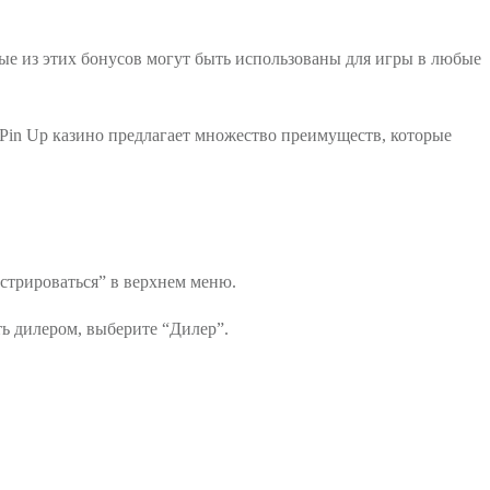
ые из этих бонусов могут быть использованы для игры в любые
Pin Up казино предлагает множество преимуществ, которые
истрироваться” в верхнем меню.
ть дилером, выберите “Дилер”.