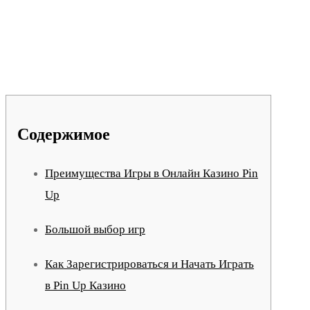
Содержимое
Преимущества Игры в Онлайн Казино Pin
Up
Большой выбор игр
Как Зарегистрироваться и Начать Играть
в Pin Up Казино