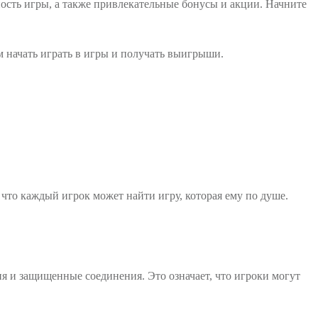
ность игры, а также привлекательные бонусы и акции. Начните
м начать играть в игры и получать выигрыши.
 что каждый игрок может найти игру, которая ему по душе.
я и защищенные соединения. Это означает, что игроки могут