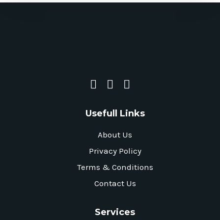
Usefull Links
About Us
Privacy Policy
Terms & Conditions
Contact Us
Services