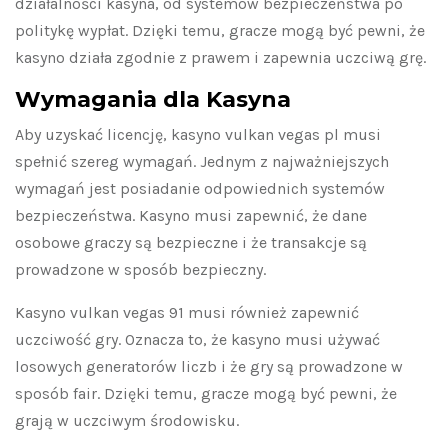
działalności kasyna, od systemów bezpieczeństwa po
politykę wypłat. Dzięki temu, gracze mogą być pewni, że
kasyno działa zgodnie z prawem i zapewnia uczciwą grę.
Wymagania dla Kasyna
Aby uzyskać licencję, kasyno vulkan vegas pl musi
spełnić szereg wymagań. Jednym z najważniejszych
wymagań jest posiadanie odpowiednich systemów
bezpieczeństwa. Kasyno musi zapewnić, że dane
osobowe graczy są bezpieczne i że transakcje są
prowadzone w sposób bezpieczny.
Kasyno vulkan vegas 91 musi również zapewnić
uczciwość gry. Oznacza to, że kasyno musi używać
losowych generatorów liczb i że gry są prowadzone w
sposób fair. Dzięki temu, gracze mogą być pewni, że
grają w uczciwym środowisku.