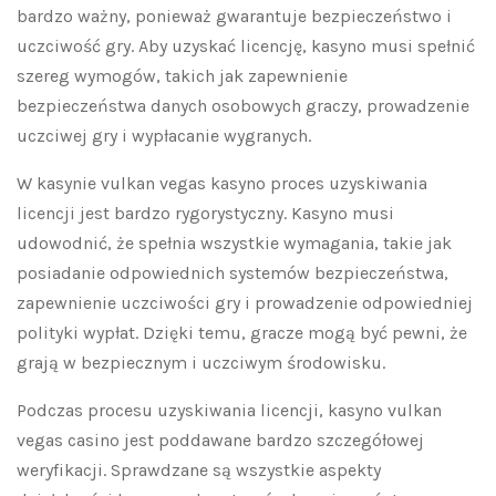
bardzo ważny, ponieważ gwarantuje bezpieczeństwo i
uczciwość gry. Aby uzyskać licencję, kasyno musi spełnić
szereg wymogów, takich jak zapewnienie
bezpieczeństwa danych osobowych graczy, prowadzenie
uczciwej gry i wypłacanie wygranych.
W kasynie vulkan vegas kasyno proces uzyskiwania
licencji jest bardzo rygorystyczny. Kasyno musi
udowodnić, że spełnia wszystkie wymagania, takie jak
posiadanie odpowiednich systemów bezpieczeństwa,
zapewnienie uczciwości gry i prowadzenie odpowiedniej
polityki wypłat. Dzięki temu, gracze mogą być pewni, że
grają w bezpiecznym i uczciwym środowisku.
Podczas procesu uzyskiwania licencji, kasyno vulkan
vegas casino jest poddawane bardzo szczegółowej
weryfikacji. Sprawdzane są wszystkie aspekty