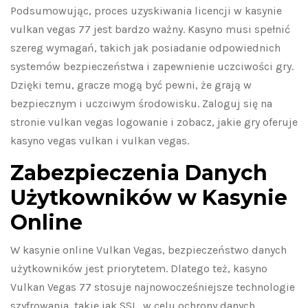
Podsumowując, proces uzyskiwania licencji w kasynie
vulkan vegas 77 jest bardzo ważny. Kasyno musi spełnić
szereg wymagań, takich jak posiadanie odpowiednich
systemów bezpieczeństwa i zapewnienie uczciwości gry.
Dzięki temu, gracze mogą być pewni, że grają w
bezpiecznym i uczciwym środowisku. Zaloguj się na
stronie vulkan vegas logowanie i zobacz, jakie gry oferuje
kasyno vegas vulkan i vulkan vegas.
Zabezpieczenia Danych
Użytkowników w Kasynie
Online
W kasynie online Vulkan Vegas, bezpieczeństwo danych
użytkowników jest priorytetem. Dlatego też, kasyno
Vulkan Vegas 77 stosuje najnowocześniejsze technologie
szyfrowania, takie jak SSL, w celu ochrony danych