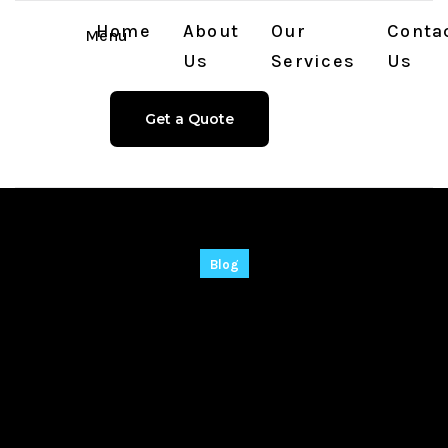
Home
About
Our
Conta
Menu
Us
Services
Us
Get a Quote
Blog
Kasyno online
Vulkan Vegas
Bezpieczestwo i
Licencjonowanie.136