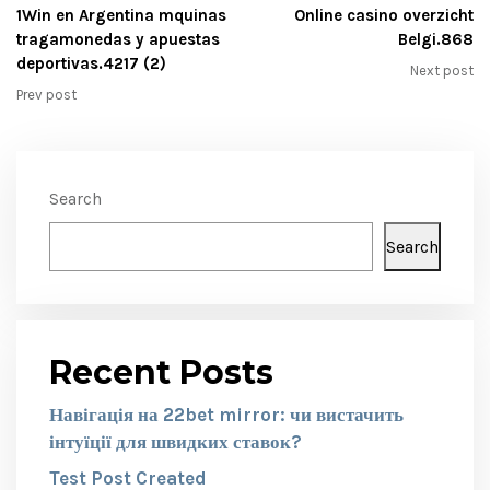
1Win en Argentina mquinas
Online casino overzicht
tragamonedas y apuestas
Belgi.868
deportivas.4217 (2)
Next post
Prev post
Search
Search
Recent Posts
Навігація на 22bet mirror: чи вистачить
інтуїції для швидких ставок?
Test Post Created