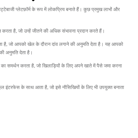
ाजी प्लेटफ़ॉर्म के रूप में लोकप्रिय बनाते हैं। कुछ प्रमुख लाभों और
 करता है, जो उन्हें जीतने की अधिक संभावना प्रदान करते हैं।
ा है, जो आपको खेल के दौरान दांव लगाने की अनुमति देता है। यह आपको
ी अनुमति देता है।
ं का समर्थन करता है, जो खिलाड़ियों के लिए अपने खाते में पैसे जमा करना
ल इंटरफेस के साथ आता है, जो इसे नौसिखियों के लिए भी उपयुक्त बनाता