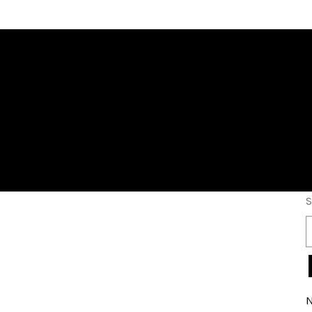
 1xbet apk download
S
N