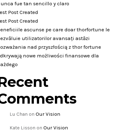
unca fue tan sencillo y claro
est Post Created
est Post Created
eneficiile ascunse pe care doar thorfortune le
ezvăluie utilizatorilor avansați astăzi
ozważania nad przyszłością z thor fortune
dkrywają nowe możliwości finansowe dla
każdego
Recent
Comments
Our Vision
Lu Chan
on
Our Vision
Kate Lisson
on