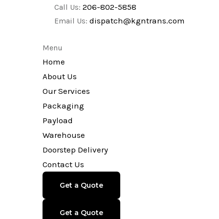
206-802-5858
Call Us:
dispatch@kgntrans.com
Email Us:
Menu
Home
About Us
Our Services
Packaging
Payload
Warehouse
Doorstep Delivery
Contact Us
Get a Quote
Get a Quote