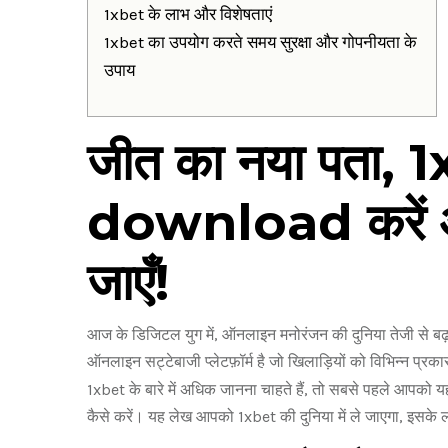
1xbet के लाभ और विशेषताएं
1xbet का उपयोग करते समय सुरक्षा और गोपनीयता के
उपाय
जीत का नया पता,
download करें औ
जाएँ!
आज के डिजिटल युग में, ऑनलाइन मनोरंजन की दुनिया तेजी से बढ
ऑनलाइन सट्टेबाजी प्लेटफ़ॉर्म है जो खिलाड़ियों को विभिन्न प्र
1xbet के बारे में अधिक जानना चाहते हैं, तो सबसे पहले आपको 
कैसे करें। यह लेख आपको 1xbet की दुनिया में ले जाएगा, इसके ला