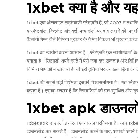
1xbet क्या है और यह
1xbet एक ऑनलाइन सट्टेबाजी प्लेटफ़ॉर्म है, जो 2007 में स्थापि
बास्केटबॉल, क्रिकेट और कई अन्य खेलों पर दांव लगाने की अनुमति
कैसीनो गेम्स जैसे विभिन्न प्रकार के गेमिंग विकल्प भी प्रदान करता
1xbet का उपयोग करना आसान है। प्लेटफ़ॉर्म एक उपयोगकर्ता के 
बनाता है। खिलाड़ी अपने खाते में पैसे जमा कर सकते हैं और वि
विभिन्न भाषाओं में उपलब्ध है, जो इसे दुनिया भर के खिलाड़ियों क
1xbet की सबसे बड़ी विशेषता इसकी विश्वसनीयता है। यह प्लेटफ़
करता है। इसका मतलब है कि खिलाड़ियों को एक सुरक्षित और सुरक
1xbet apk डाउनलोड 
1xbet apk डाउनलोड करना एक सरल प्रक्रिया है। आप 1xbet
डाउनलोड कर सकते हैं। डाउनलोड करने के बाद, आपको अपने डि