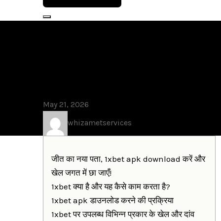
Blog
जीत का नया पता,
जगत में छा जाएँ!
May 21, 2026
whizametservices
जीत का नया पता, 1xbet apk download करें और
खेल जगत में छा जाएँ!
1xbet क्या है और यह कैसे काम करता है?
1xbet apk डाउनलोड करने की प्रक्रिया
1xbet पर उपलब्ध विभिन्न प्रकार के खेल और दांव