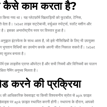
 कैसे काम करता है?
त किया गया था। यह प्लेटफ़ॉर्म खिलाड़ियों को फुटबॉल, टेनिस,
 देता है। 1xbet लाइव सट्टेबाजी, वर्चुअल स्पोर्ट्स, स्लॉट मशीन और
 है। इसका अन्तर्राष्ट्रीय स्तर पर विस्तार हुआ है।
अनुकूल इंटरफेस के साथ आता है, जो इसे नौसिखियों के लिए भी उपयुक्त
भिन्न भुगतान विधियों का उपयोग करके अपनी जीत निकाल सकते हैं। 1xbet
े लिए सुलभ बनाता है।
ॉर्म एक लाइसेंस प्राप्त ऑपरेटर है और सभी नियमों और विनियमों का पालन
्षित गेमिंग अनुभव मिलता है।
करने की प्रक्रिया
 की आधिकारिक वेबसाइट या किसी विश्वसनीय स्रोत से apk फ़ाइल
वाइस पर apk फ़ाइल स्थापित करनी होगी। स्थापना के दौरान, आपको