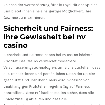
Zeichen der Wertschätzung für die Loyalität der Spieler
und bietet ihnen eine einzigartige Möglichkeit, ihre
Gewinne zu maximieren.
Sicherheit und Fairness:
Ihre Gewissheit bei nv
casino
Sicherheit und Fairness haben bei nv casino höchste
Priorität. Das Casino verwendet modernste
Verschlüsselungstechnologien, um sicherzustellen, dass
alle Transaktionen und persönlichen Daten der Spieler
geschützt sind. Darüber hinaus wird nv casino von
unabhängigen Prüfstellen regelmäßig auf Fairness
kontrolliert. Diese Prüfstellen stellen sicher, dass alle
Spiele zufällig ablaufen und dass die