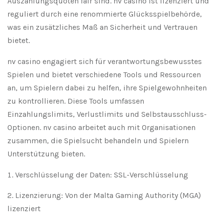
Auszahlungsquoten fair sind. nv casino ist lizenziert und
reguliert durch eine renommierte Glücksspielbehörde,
was ein zusätzliches Maß an Sicherheit und Vertrauen
bietet.
nv casino engagiert sich für verantwortungsbewusstes
Spielen und bietet verschiedene Tools und Ressourcen
an, um Spielern dabei zu helfen, ihre Spielgewohnheiten
zu kontrollieren. Diese Tools umfassen
Einzahlungslimits, Verlustlimits und Selbstausschluss-
Optionen. nv casino arbeitet auch mit Organisationen
zusammen, die Spielsucht behandeln und Spielern
Unterstützung bieten.
Verschlüsselung der Daten: SSL-Verschlüsselung
Lizenzierung: Von der Malta Gaming Authority (MGA)
lizenziert