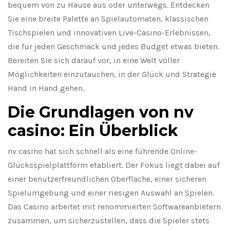
bequem von zu Hause aus oder unterwegs. Entdecken
Sie eine breite Palette an Spielautomaten, klassischen
Tischspielen und innovativen Live-Casino-Erlebnissen,
die für jeden Geschmack und jedes Budget etwas bieten.
Bereiten Sie sich darauf vor, in eine Welt voller
Möglichkeiten einzutauchen, in der Glück und Strategie
Hand in Hand gehen.
Die Grundlagen von nv
casino: Ein Überblick
nv casino hat sich schnell als eine führende Online-
Glücksspielplattform etabliert. Der Fokus liegt dabei auf
einer benutzerfreundlichen Oberfläche, einer sicheren
Spielumgebung und einer riesigen Auswahl an Spielen.
Das Casino arbeitet mit renommierten Softwareanbietern
zusammen, um sicherzustellen, dass die Spieler stets