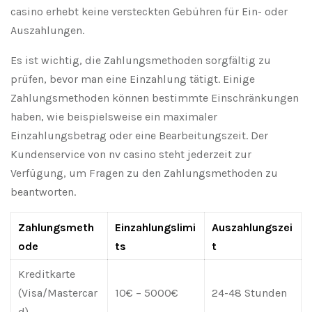
casino erhebt keine versteckten Gebühren für Ein- oder
Auszahlungen.
Es ist wichtig, die Zahlungsmethoden sorgfältig zu
prüfen, bevor man eine Einzahlung tätigt. Einige
Zahlungsmethoden können bestimmte Einschränkungen
haben, wie beispielsweise ein maximaler
Einzahlungsbetrag oder eine Bearbeitungszeit. Der
Kundenservice von nv casino steht jederzeit zur
Verfügung, um Fragen zu den Zahlungsmethoden zu
beantworten.
Zahlungsmeth
Einzahlungslimi
Auszahlungszei
ode
ts
t
Kreditkarte
(Visa/Mastercar
10€ – 5000€
24-48 Stunden
d)