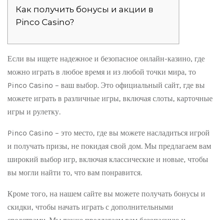
Как получить бонусы и акции в
Pinco Casino?
Если вы ищете надежное и безопасное онлайн-казино, где
можно играть в любое время и из любой точки мира, то
Pinco Casino – ваш выбор. Это официальный сайт, где вы
можете играть в различные игры, включая слоты, карточные
игры и рулетку.
Pinco Casino – это место, где вы можете насладиться игрой
и получать призы, не покидая свой дом. Мы предлагаем вам
широкий выбор игр, включая классические и новые, чтобы
вы могли найти то, что вам понравится.
Кроме того, на нашем сайте вы можете получать бонусы и
скидки, чтобы начать играть с дополнительными