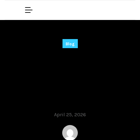
Blog
играть в онлайн
Pinco Casino –
официальный
сайт.2727
April 25, 2026