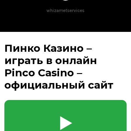
whizametservices
Пинко Казино –
играть в онлайн
Pinco Casino –
официальный сайт
▶️