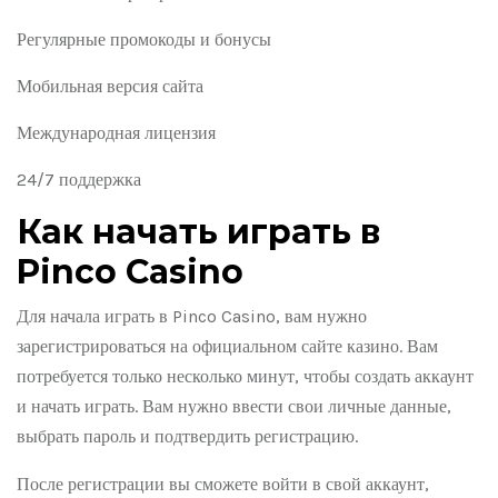
Регулярные промокоды и бонусы
Мобильная версия сайта
Международная лицензия
24/7 поддержка
Как начать играть в
Pinco Casino
Для начала играть в Pinco Casino, вам нужно
зарегистрироваться на официальном сайте казино. Вам
потребуется только несколько минут, чтобы создать аккаунт
и начать играть. Вам нужно ввести свои личные данные,
выбрать пароль и подтвердить регистрацию.
После регистрации вы сможете войти в свой аккаунт,