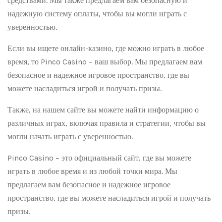
средствами. Мы также предлагаем вам безопасную и
надежную систему оплаты, чтобы вы могли играть с
уверенностью.
Если вы ищете онлайн-казино, где можно играть в любое
время, то Pinco Casino – ваш выбор. Мы предлагаем вам
безопасное и надежное игровое пространство, где вы
можете насладиться игрой и получать призы.
Также, на нашем сайте вы можете найти информацию о
различных играх, включая правила и стратегии, чтобы вы
могли начать играть с уверенностью.
Pinco Casino – это официальный сайт, где вы можете
играть в любое время и из любой точки мира. Мы
предлагаем вам безопасное и надежное игровое
пространство, где вы можете насладиться игрой и получать
призы.