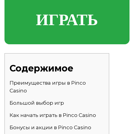
ИГРАТЬ
Содержимое
Преимущества игры в Pinco
Casino
Большой выбор игр
Как начать играть в Pinco Casino
Бонусы и акции в Pinco Casino