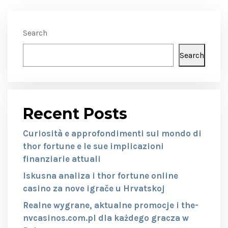
Search
Search
Recent Posts
Curiosità e approfondimenti sul mondo di
thor fortune e le sue implicazioni
finanziarie attuali
Iskusna analiza i thor fortune online
casino za nove igrače u Hrvatskoj
Realne wygrane, aktualne promocje i the-
nvcasinos.com.pl dla każdego gracza w