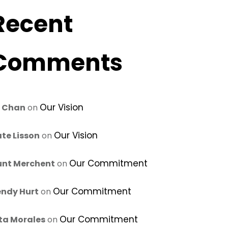
Recent
Comments
Our Vision
u Chan
on
Our Vision
te Lisson
on
Our Commitment
unt Merchent
on
Our Commitment
ndy Hurt
on
Our Commitment
ta Morales
on