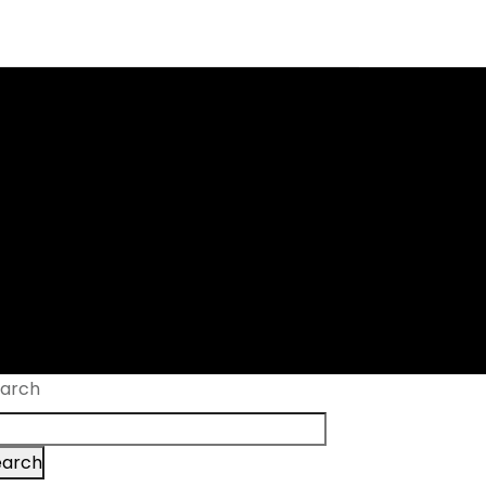
erifizieren in
acht
arch
earch