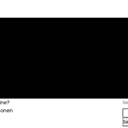
o Online – Konto v
no App leicht gem
ine?
Se
ionen
S