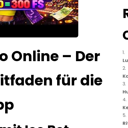
o Online – Der
L
itfaden für die
Ka
H
pp
Ke
Ri