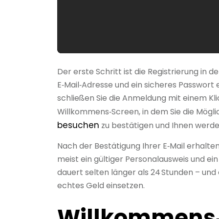
Der erste Schritt ist die Registrierung in 
E‑Mail‑Adresse und ein sicheres Passwort 
schließen Sie die Anmeldung mit einem Klic
Willkommens‑Screen, in dem Sie die Mögli
besuchen
zu bestätigen und Ihnen werde
Nach der Bestätigung Ihrer E‑Mail erhalten
meist ein gültiger Personalausweis und ei
dauert selten länger als 24 Stunden – und
echtes Geld einsetzen.
Willkommens