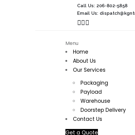
Call Us:
206-802-5858
Email Us:
dispatch@kgnt
Menu
Home
About Us
Our Services
Packaging
Payload
Warehouse
Doorstep Delivery
Contact Us
Get a Quote