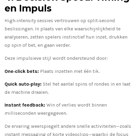
en Impuls
High‑intensity sessies vertrouwen op split‑second
beslissingen. In plaats van elke waarschijnlijkheid te
analyseren, zetten spelers instinctief hun inzet, drukken
op spin of bet, en gaan verder.
Deze impulsieve stijl wordt ondersteund door:
One‑click bets:
Plaats inzetten met één tik.
Quick auto‑play:
Stel het aantal spins of rondes in en laat
de machine draaien.
Instant feedback:
Win of verlies wordt binnen
milliseconden weergegeven.
De ervaring weerspiegelt andere snelle activiteiten—zoals
instant messaging of korte videoclips—waarbij de focus