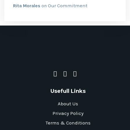
Our Commitment
Rita Morales
on
Usefull Links
About Us
Privacy Policy
Terms & Conditions