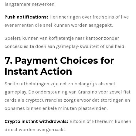
langzamere netwerken.
Push notifications:
Herinneringen over free spins of live
evenementen die snel kunnen worden aangepakt.
Spelers kunnen van koffietentje naar kantoor zonder
concessies te doen aan gameplay-kwaliteit of snelheid.
7. Payment Choices for
Instant Action
Snelle uitbetalingen zijn net zo belangrijk als snel
gameplay. De ondersteuning van Gransino voor zowel fiat
cards als cryptocurrencies zorgt ervoor dat stortingen en
opnames binnen enkele minuten plaatsvinden.
Crypto instant withdrawals:
Bitcoin of Ethereum kunnen
direct worden overgemaakt.