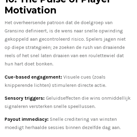
Motivation
Het overheersende patroon dat de doelgroep van
Gransino definieert, is de wens naar snelle opwinding
gekoppeld aan gecontroleerd risico. Spelers jagen niet
op diepe strategieën; ze zoeken de rush van draaiende
reels of het snel laten draaien van een roulettewiel dat
hun hart doet bonken.
Cue-based engagement:
Visuele cues (zoals
knipperende lichten) stimuleren directe actie.
Sensory triggers:
Geluidseffecten die wins onmiddellijk
signaleren versterken snelle speellussen.
Payout immediacy:
Snelle creditering van winsten
moedigt herhaalde sessies binnen dezelfde dag aan.