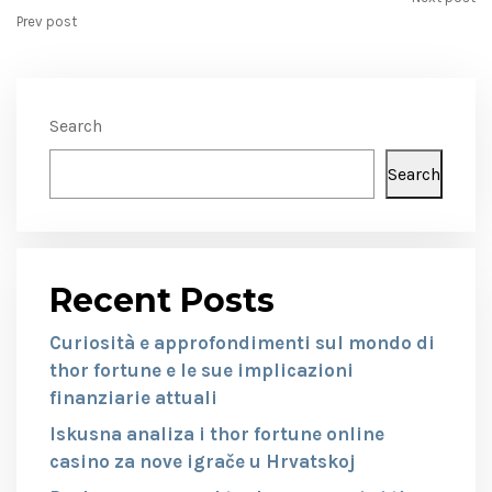
Prev post
Search
Search
Recent Posts
Curiosità e approfondimenti sul mondo di
thor fortune e le sue implicazioni
finanziarie attuali
Iskusna analiza i thor fortune online
casino za nove igrače u Hrvatskoj