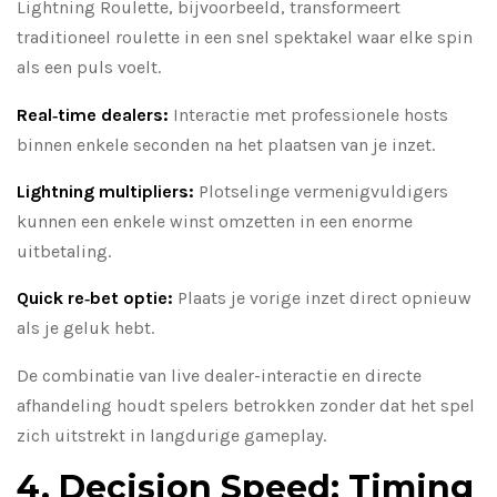
Lightning Roulette, bijvoorbeeld, transformeert
traditioneel roulette in een snel spektakel waar elke spin
als een puls voelt.
Real‑time dealers:
Interactie met professionele hosts
binnen enkele seconden na het plaatsen van je inzet.
Lightning multipliers:
Plotselinge vermenigvuldigers
kunnen een enkele winst omzetten in een enorme
uitbetaling.
Quick re‑bet optie:
Plaats je vorige inzet direct opnieuw
als je geluk hebt.
De combinatie van live dealer-interactie en directe
afhandeling houdt spelers betrokken zonder dat het spel
zich uitstrekt in langdurige gameplay.
4. Decision Speed: Timing