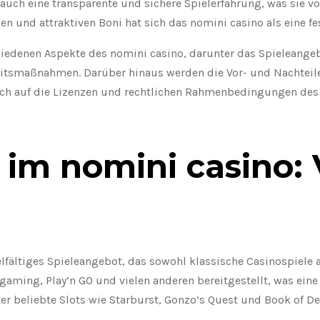
n auch eine transparente und sichere Spielerfahrung, was sie 
n und attraktiven Boni hat sich das nomini casino als eine fes
rschiedenen Aspekte des nomini casino, darunter das Spieleang
smaßnahmen. Darüber hinaus werden die Vor- und Nachteile d
ch auf die Lizenzen und rechtlichen Rahmenbedingungen des 
im nomini casino: V
lfältiges Spieleangebot, das sowohl klassische Casinospiele a
aming, Play’n GO und vielen anderen bereitgestellt, was eine 
 beliebte Slots wie Starburst, Gonzo’s Quest und Book of Dea