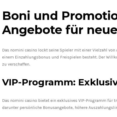
Boni und Promotio
Angebote für neue
Das nomini casino lockt seine Spieler mit einer Vielzahl 
einem Einzahlungsbonus und Freispielen besteht. Der Will
zu verschaffen.
VIP-Programm: Exklusive
Das nomini casino bietet ein exklusives VIP-Programm für tre
darunter persönliche Bonusangebote, höhere Auszahlungslim