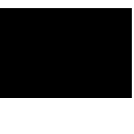
nd die
spiels