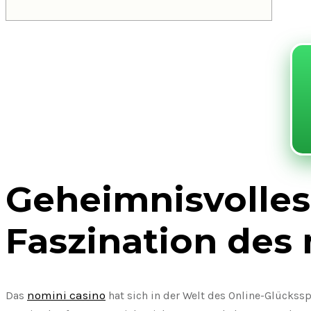
Geheimnisvolles
Faszination des
nomini casino
Das
hat sich in der Welt des Online-Glücks