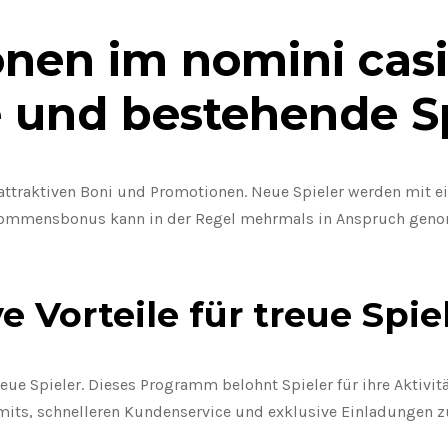
nen im nomini casin
 und bestehende Sp
von attraktiven Boni und Promotionen. Neue Spieler werden m
kommensbonus kann in der Regel mehrmals in Anspruch genom
 Vorteile für treue Spie
ue Spieler. Dieses Programm belohnt Spieler für ihre Aktivitä
its, schnelleren Kundenservice und exklusive Einladungen z