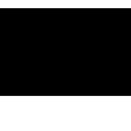
 nomini casino u
 modernen Glücks