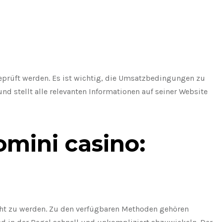
prüft werden. Es ist wichtig, die Umsatzbedingungen zu
nd stellt alle relevanten Informationen auf seiner Website
mini casino:
echt zu werden. Zu den verfügbaren Methoden gehören