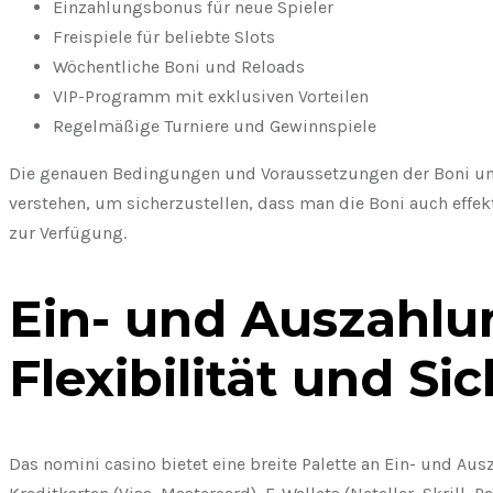
Einzahlungsbonus für neue Spieler
Freispiele für beliebte Slots
Wöchentliche Boni und Reloads
VIP-Programm mit exklusiven Vorteilen
Regelmäßige Turniere und Gewinnspiele
Die genauen Bedingungen und Voraussetzungen der Boni und
verstehen, um sicherzustellen, dass man die Boni auch effekt
zur Verfügung.
Ein- und Auszahlu
Flexibilität und Si
Das nomini casino bietet eine breite Palette an Ein- und 