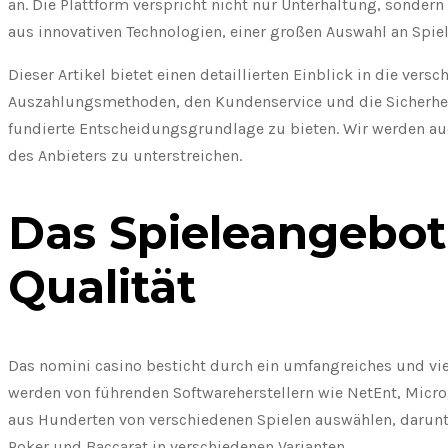
an. Die Plattform verspricht nicht nur Unterhaltung, sonder
aus innovativen Technologien, einer großen Auswahl an Spiele
Dieser Artikel bietet einen detaillierten Einblick in die ve
Auszahlungsmethoden, den Kundenservice und die Sicherheit
fundierte Entscheidungsgrundlage zu bieten. Wir werden au
des Anbieters zu unterstreichen.
Das Spieleangebot 
Qualität
Das nomini casino besticht durch ein umfangreiches und vie
werden von führenden Softwareherstellern wie NetEnt, Microg
aus Hunderten von verschiedenen Spielen auswählen, darunter
Poker und Baccarat in verschiedenen Varianten.