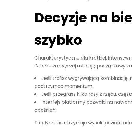
Decyzje na bi
szybko
Charakterystyczne dla krótkiej, intensywn
Gracze zazwyczaj ustalają początkowy zak
Jeśli trafisz wygrywającą kombinację,
podtrzymać momentum.
Jeśli przegrasz kilka razy z rzędu, czę
Interfejs platformy pozwala na natyc
opóźnień.
Ta płynność utrzymuje wysoki poziom adren