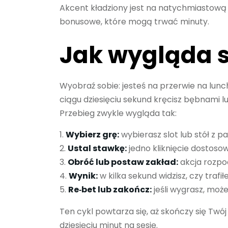
Akcent kładziony jest na natychmiastową 
bonusowe, które mogą trwać minuty.
Jak wygląda s
Wyobraź sobie: jesteś na przerwie na lunch
ciągu dziesięciu sekund kręcisz bębnami l
Przebieg zwykle wygląda tak:
Wybierz grę:
wybierasz slot lub stół z p
Ustal stawkę:
jedno kliknięcie dostosow
Obróć lub postaw zakład:
akcja rozpo
Wynik:
w kilka sekund widzisz, czy trafiłe
Re‑bet lub zakończ:
jeśli wygrasz, może
Ten cykl powtarza się, aż skończy się Twój
dziesięciu minut na sesję.