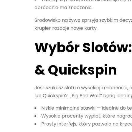
obrócenie ma znaczenie.
Środowisko na żywo sprzyja szybkim decyz
krupier rozdaje nowe karty.
Wybór Slotów:
& Quickspin
Jeśli szukasz slotu o wysokiej zmienności, 
lub Quickspin’s „Big Bad Wolf” będą ideal
Niskie minimalne stawki — idealne do te
Wysokie procenty wypłat, które nagrad
Prosty interfejs, który pozwala na kręc