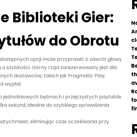
Biblioteki Gier:
Na
Ar
ytułów do Obrotu
cl
Te
Te
 dostępnych opcji może przyprawić o zawrót głowy
Be
ą o szybkości. Górny rząd zarezerwowany jest dla
th
nych dostawców, takich jak Pragmatic Play,
av
li wypłat.
Ro
jednoliniowych bębnach i przejrzystych paytable.
f
ilka sekund, idealne do szybkiego sprawdzenia
f
 natychmiast, eliminując czas oczekiwania przy