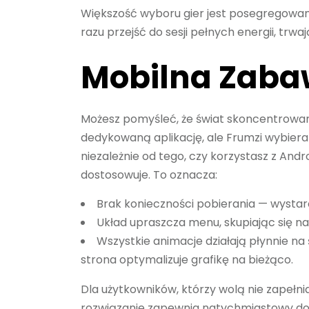
Większość wyboru gier jest posegregowana
razu przejść do sesji pełnych energii, trwaj
Mobilna Zabaw
Możesz pomyśleć, że świat skoncentrowa
dedykowaną aplikację, ale Frumzi wybiera 
niezależnie od tego, czy korzystasz z Andro
dostosowuje. To oznacza:
Brak konieczności pobierania — wystar
Układ upraszcza menu, skupiając się n
Wszystkie animacje działają płynnie n
strona optymalizuje grafikę na bieżąco.
Dla użytkowników, którzy wolą nie zapełn
rozwiązanie zapewnia natychmiastowy d