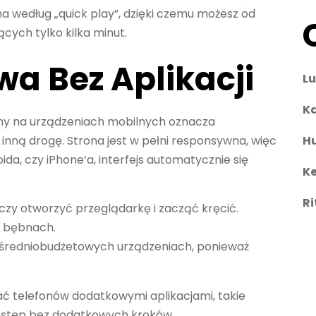
 według „quick play”, dzięki czemu możesz od
ących tylko kilka minut.
a Bez Aplikacji
L
Ka
ny na urządzeniach mobilnych oznacza
inną drogę. Strona jest w pełni responsywna, więc
H
ida, czy iPhone’a, interfejs automatycznie się
Ke
Ri
czy otworzyć przeglądarkę i zacząć kręcić.
a bębnach.
a średniobudżetowych urządzeniach, ponieważ
iać telefonów dodatkowymi aplikacjami, takie
ostęp bez dodatkowych kroków.