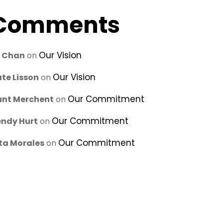
Comments
Our Vision
u Chan
on
Our Vision
te Lisson
on
Our Commitment
unt Merchent
on
Our Commitment
ndy Hurt
on
Our Commitment
ta Morales
on