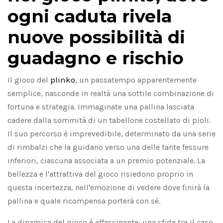
ogni caduta rivela
nuove possibilità di
guadagno e rischio
plinko
Il gioco del
, un passatempo apparentemente
semplice, nasconde in realtà una sottile combinazione di
fortuna e strategia. Immaginate una pallina lasciata
cadere dalla sommità di un tabellone costellato di pioli.
Il suo percorso è imprevedibile, determinato da una serie
di rimbalzi che la guidano verso una delle tante fessure
inferiori, ciascuna associata a un premio potenziale. La
bellezza e l'attrattiva del gioco risiedono proprio in
questa incertezza, nell'emozione di vedere dove finirà la
pallina e quale ricompensa porterà con sé.
La dinamica del gioco è affascinante: una sfida tra il caso