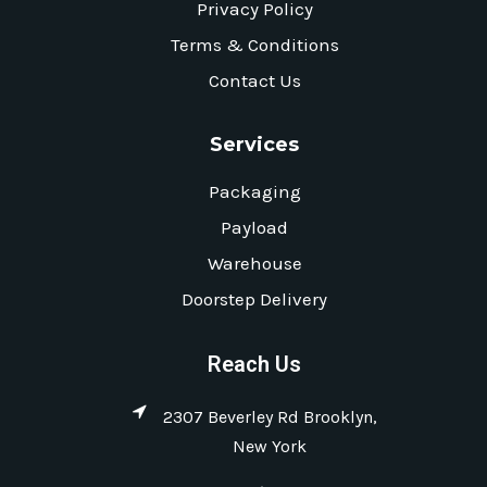
Privacy Policy
Terms & Conditions
Contact Us
Services
Packaging
Payload
Warehouse
Doorstep Delivery
Reach Us
2307 Beverley Rd Brooklyn,
New York