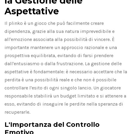
la Gestione delle
Aspettative
Il
plinko
è un gioco che può facilmente creare
dipendenza, grazie alla sua natura imprevedibile e
all'emozione associata alla possibilità di vincere. È
importante mantenere un approccio razionale e una
prospettiva equilibrata, evitando di farsi prendere
dall'entusiasmo o dalla frustrazione. La gestione delle
aspettative è fondamentale: è necessario accettare che la
perdita è una possibilità reale e che non è possibile
controllare l'esito di ogni singolo lancio. Un giocatore
responsabile stabilirà un budget limitato e si attenere a
esso, evitando di inseguire le perdite nella speranza di
recuperarle.
L'Importanza del Controllo
Emotivo