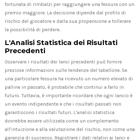
fortunata di rimbalzi per raggiungere una fessura con un
premio maggiore. La decisione dipende dal profilo di
rischio del giocatore e dalla sua propensione a tollerare
la possibilità di perdere.
L'Analisi Statistica dei Risultati
Precedenti
Osservare i risultati dei lanci precedenti può fornire
preziose informazioni sulle tendenze del tabellone. Se
una particolare fessura ha ricevuto un numero elevato di
palline in passato, è probabile che continui a farlo in
futuro. Tuttavia, è importante ricordare che ogni lancio è
un evento indipendente e che i risultati passati non
garantiscono i risultati futuri. L'analisi statistica
dovrebbe essere utilizzata come un complemento
all'intuizione e alla valutazione del rischio, non come una
garanzia di successo. Registrare i dati relativi ai lanci e