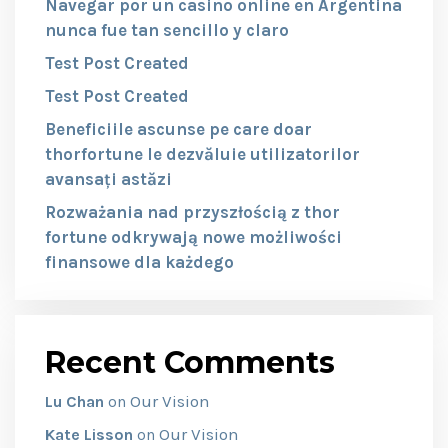
Navegar por un casino online en Argentina
nunca fue tan sencillo y claro
Test Post Created
Test Post Created
Beneficiile ascunse pe care doar
thorfortune le dezvăluie utilizatorilor
avansați astăzi
Rozważania nad przyszłością z thor
fortune odkrywają nowe możliwości
finansowe dla każdego
Recent Comments
Our Vision
Lu Chan
on
Our Vision
Kate Lisson
on