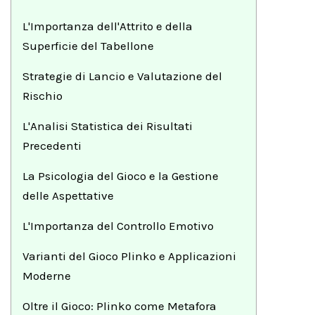
L'Importanza dell'Attrito e della
Superficie del Tabellone
Strategie di Lancio e Valutazione del
Rischio
L'Analisi Statistica dei Risultati
Precedenti
La Psicologia del Gioco e la Gestione
delle Aspettative
L'Importanza del Controllo Emotivo
Varianti del Gioco Plinko e Applicazioni
Moderne
Oltre il Gioco: Plinko come Metafora