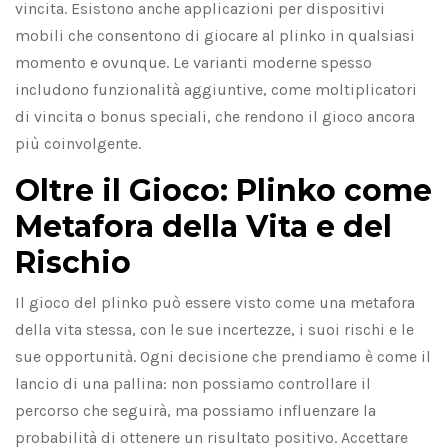
vincita. Esistono anche applicazioni per dispositivi
mobili che consentono di giocare al
plinko
in qualsiasi
momento e ovunque. Le varianti moderne spesso
includono funzionalità aggiuntive, come moltiplicatori
di vincita o bonus speciali, che rendono il gioco ancora
più coinvolgente.
Oltre il Gioco: Plinko come
Metafora della Vita e del
Rischio
Il gioco del
plinko
può essere visto come una metafora
della vita stessa, con le sue incertezze, i suoi rischi e le
sue opportunità. Ogni decisione che prendiamo è come il
lancio di una pallina: non possiamo controllare il
percorso che seguirà, ma possiamo influenzare la
probabilità di ottenere un risultato positivo. Accettare