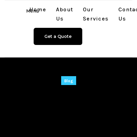
Home
About
Our
Conta
Menu
Us
Services
Us
Get a Quote
Blog
Fortuna_e_strategia_
nel_gioco_plinko_do
ve_ogni_caduta_rivel
a_nuove_possibilità