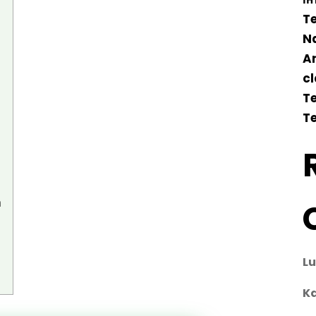
Te
Na
Ar
cl
Te
Te
n
L
Ka