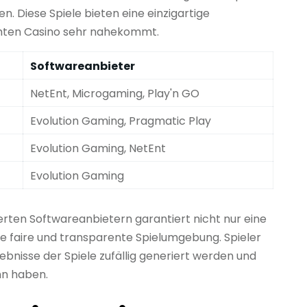
n. Diese Spiele bieten eine einzigartige
hten Casino sehr nahekommt.
Softwareanbieter
NetEnt, Microgaming, Play'n GO
Evolution Gaming, Pragmatic Play
Evolution Gaming, NetEnt
Evolution Gaming
ten Softwareanbietern garantiert nicht nur eine
ne faire und transparente Spielumgebung. Spieler
ebnisse der Spiele zufällig generiert werden und
nn haben.