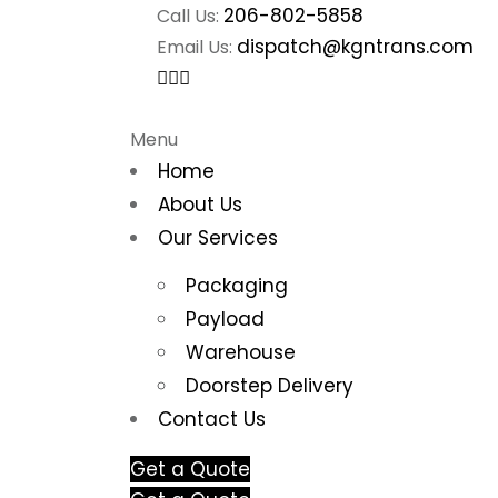
206-802-5858
Call Us:
dispatch@kgntrans.com
Email Us:
Menu
Home
About Us
Our Services
Packaging
Payload
Warehouse
Doorstep Delivery
Contact Us
Get a Quote