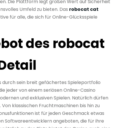
den. Die Plattform legt großen Wert auf Sicherheit
ensvolles Umfeld zu bieten. Das
robocat cat
ive für alle, die sich für Online-Glücksspiele
bot des robocat
Detail
 durch sein breit gefächertes Spieleportfolio
, die jeder von einem seriösen Online-Casino
odernen und exklusiven Spielen. Natürlich dürfen
. Von klassischen Fruchtmaschinen bis hin zu
onusfunktionen ist für jeden Geschmack etwas
n Softwareentwicklern angeboten, die für ihre