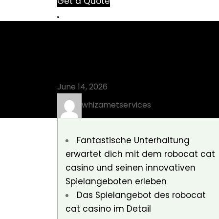
Get a Quote
Blog
Fantastisc
June 14, 2026
whizametservices
Fantastische Unterhaltung
erwartet dich mit dem robocat cat
casino und seinen innovativen
Spielangeboten erleben
Das Spielangebot des robocat
cat casino im Detail