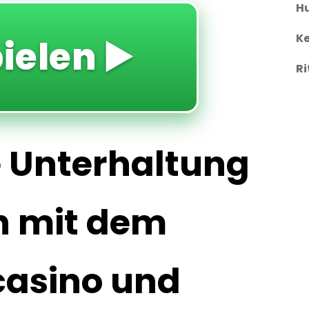
H
Ke
ielen ▶️
Ri
e Unterhaltung
h mit dem
casino und