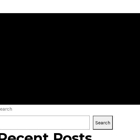
ec winbeatz
earch
Search
Recent Posts