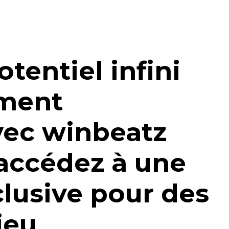
otentiel infini
ement
ec winbeatz
accédez à une
clusive pour des
jeu