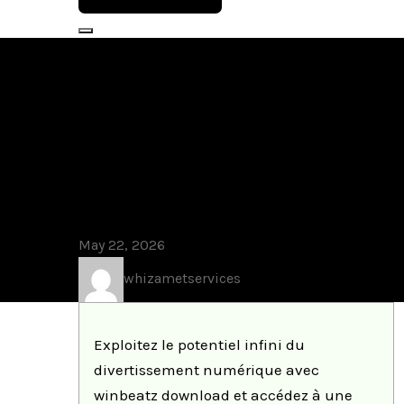
Blog
Exploitez le p
divertisseme
download et 
May 22, 2026
whizametservices
Exploitez le potentiel infini du
divertissement numérique avec
winbeatz download et accédez à une