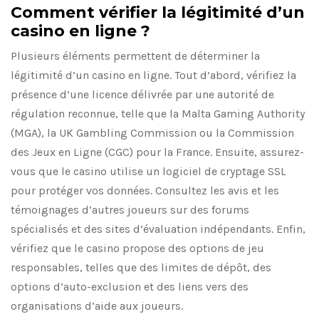
Comment vérifier la légitimité d’un
casino en ligne ?
Plusieurs éléments permettent de déterminer la
légitimité d’un casino en ligne. Tout d’abord, vérifiez la
présence d’une licence délivrée par une autorité de
régulation reconnue, telle que la Malta Gaming Authority
(MGA), la UK Gambling Commission ou la Commission
des Jeux en Ligne (CGC) pour la France. Ensuite, assurez-
vous que le casino utilise un logiciel de cryptage SSL
pour protéger vos données. Consultez les avis et les
témoignages d’autres joueurs sur des forums
spécialisés et des sites d’évaluation indépendants. Enfin,
vérifiez que le casino propose des options de jeu
responsables, telles que des limites de dépôt, des
options d’auto-exclusion et des liens vers des
organisations d’aide aux joueurs.