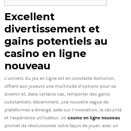
Excellent
divertissement et
gains potentiels au
casino en ligne
nouveau
L’univers du jeu en ligne est en constante évolution,
offrant aux joueurs une multitude d’options pour se
divertir et, dans certains cas, remporter des gains
substantiels. Récemment, une nouvelle vague de
plateformes a émergé, axée sur l’innovation, la sécurité
et l’expérience utilisateur. Un
casino en ligne nouveau
promet de révolutionner votre façon de jouer, avec un