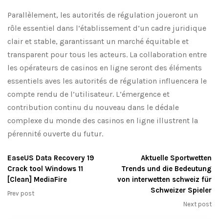
Parallèlement, les autorités de régulation joueront un
rôle essentiel dans l’établissement d’un cadre juridique
clair et stable, garantissant un marché équitable et
transparent pour tous les acteurs. La collaboration entre
les opérateurs de casinos en ligne seront des éléments
essentiels aves les autorités de régulation influencera le
compte rendu de l’utilisateur. L’émergence et
contribution continu du nouveau dans le dédale
complexe du monde des casinos en ligne illustrent la
pérennité ouverte du futur.
EaseUS Data Recovery 19
Aktuelle Sportwetten
Crack tool Windows 11
Trends und die Bedeutung
[Clean] MediaFire
von interwetten schweiz für
Schweizer Spieler
Prev post
Next post