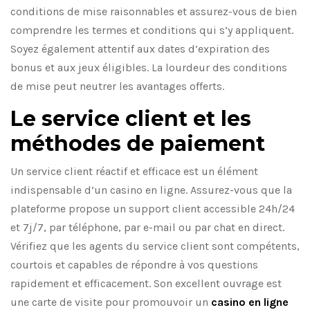
conditions de mise raisonnables et assurez-vous de bien
comprendre les termes et conditions qui s’y appliquent.
Soyez également attentif aux dates d’expiration des
bonus et aux jeux éligibles. La lourdeur des conditions
de mise peut neutrer les avantages offerts.
Le service client et les
méthodes de paiement
Un service client réactif et efficace est un élément
indispensable d’un casino en ligne. Assurez-vous que la
plateforme propose un support client accessible 24h/24
et 7j/7, par téléphone, par e-mail ou par chat en direct.
Vérifiez que les agents du service client sont compétents,
courtois et capables de répondre à vos questions
rapidement et efficacement. Son excellent ouvrage est
une carte de visite pour promouvoir un
casino en ligne