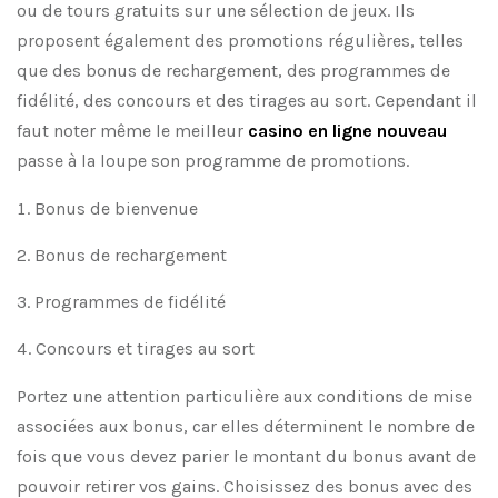
ou de tours gratuits sur une sélection de jeux. Ils
proposent également des promotions régulières, telles
que des bonus de rechargement, des programmes de
fidélité, des concours et des tirages au sort. Cependant il
faut noter même le meilleur
casino en ligne nouveau
passe à la loupe son programme de promotions.
Bonus de bienvenue
Bonus de rechargement
Programmes de fidélité
Concours et tirages au sort
Portez une attention particulière aux conditions de mise
associées aux bonus, car elles déterminent le nombre de
fois que vous devez parier le montant du bonus avant de
pouvoir retirer vos gains. Choisissez des bonus avec des