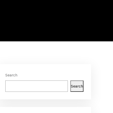
Search
Search