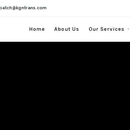
spatch@kgntrans.com
Home
About Us
Our Services
ejser og
ved nvcasino