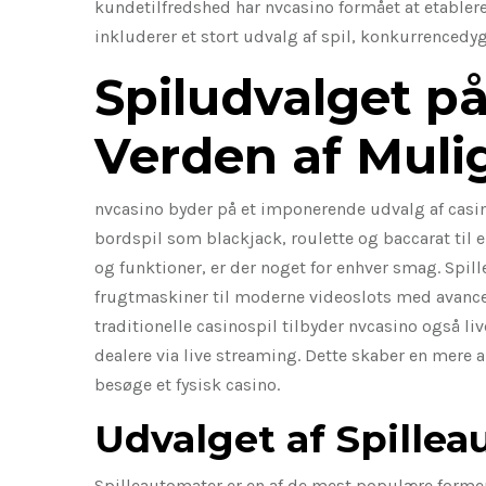
kundetilfredshed har nvcasino formået at etablere
inkluderer et stort udvalg af spil, konkurrenced
Spiludvalget på
Verden af Muli
nvcasino byder på et imponerende udvalg af casin
bordspil som blackjack, roulette og baccarat til 
og funktioner, er der noget for enhver smag. Spil
frugtmaskiner til moderne videoslots med avanc
traditionelle casinospil tilbyder nvcasino også liv
dealere via live streaming. Dette skaber en mere
besøge et fysisk casino.
Udvalget af Spille
Spilleautomater er en af de mest populære former 