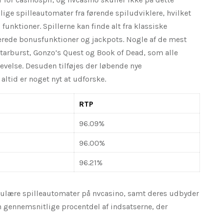
lige spilleautomater fra førende spiludviklere, hvilket
 funktioner. Spillerne kan finde alt fra klassiske
rede bonusfunktioner og jackpots. Nogle af de mest
tarburst, Gonzo’s Quest og Book of Dead, som alle
velse. Desuden tilføjes der løbende nye
 altid er noget nyt at udforske.
RTP
96.09%
96.00%
96.21%
opulære spilleautomater på nvcasino, samt deres udbyder
n gennemsnitlige procentdel af indsatserne, der