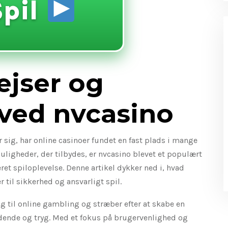
pil
ejser og
ved nvcasino
 sig, har online casinoer fundet en fast plads i mange
ligheder, der tilbydes, er nvcasino blevet et populært
ret spiloplevelse. Denne artikel dykker ned i, hvad
 til sikkerhed og ansvarligt spil.
 til online gambling og stræber efter at skabe en
dende og tryg. Med et fokus på brugervenlighed og