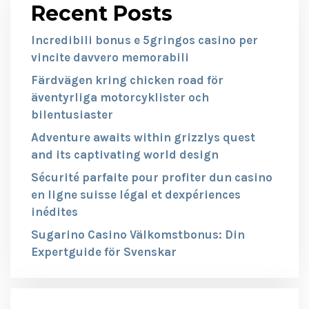
Recent Posts
Incredibili bonus e 5gringos casino per
vincite davvero memorabili
Färdvägen kring chicken road för
äventyrliga motorcyklister och
bilentusiaster
Adventure awaits within grizzlys quest
and its captivating world design
Sécurité parfaite pour profiter dun casino
en ligne suisse légal et dexpériences
inédites
Sugarino Casino Välkomstbonus: Din
Expertguide för Svenskar