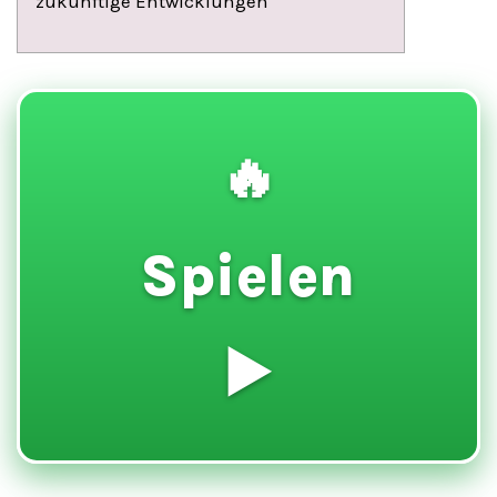
zukünftige Entwicklungen
🔥
Spielen
▶️