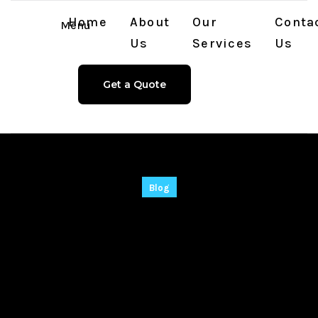
Home
About
Our
Conta
Menu
Us
Services
Us
Get a Quote
Blog
Effiziente_Lösungen
_mit_dem_robocat_
bonus_code_für_ges
teigerte_Produktivit