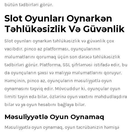
bütün tədbirləri görür.
Slot Oyunları Oynarkən
Təhlükəsizlik Və Güvənlik
Slot oyunları oynarkən təhlükəsizlik və güvənlik çox
vacibdir. pinco az platforması, oyunçularının
məlumatlarını qorumaq üçün son dərəcə təhlükəsizlik
tədbirləri görür. Platforma, SSL şifrləməsi istifadə edir, bu
da oyunçuların şəxsi və maliyyə məlumatlarını qoruyur.
Həmçinin, pinco az, oyunçuların məsuliyyətlə oyun
oynamasını təşviq edir. Mövcuddur ki, oyunçular oyun
limiti təyin edə bilər, özlərinə oyun vaxtını məhdudlaşdıra
bilər və ya oyun hesabını bağlaya bilər.
Məsuliyyətlə Oyun Oynamaq
Məsuliyyətlə oyun oynamaq, oyun təcrübənizin həmişə