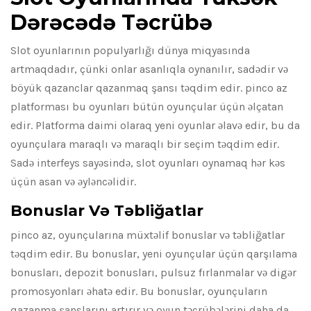
Dərəcədə Təcrübə
Slot oyunlarının populyarlığı dünya miqyasında
artmaqdadır, çünki onlar asanlıqla oynanılır, sadədir və
böyük qazanclar qazanmaq şansı təqdim edir. pinco az
platforması bu oyunları bütün oyunçular üçün əlçatan
edir. Platforma daimi olaraq yeni oyunlar əlavə edir, bu da
oyunçulara maraqlı və maraqlı bir seçim təqdim edir.
Sadə interfeys sayəsində, slot oyunları oynamaq hər kəs
üçün asan və əyləncəlidir.
Bonuslar Və Təbliğatlar
pinco az, oyunçularına müxtəlif bonuslar və təbliğatlar
təqdim edir. Bu bonuslar, yeni oyunçular üçün qarşılama
bonusları, depozit bonusları, pulsuz fırlanmalar və digər
promosyonları əhatə edir. Bu bonuslar, oyunçuların
qazanma şanslarını artırır və oyun təcrübələrini daha da