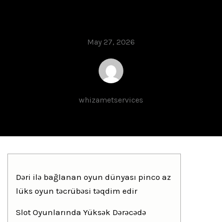
edir
May 27, 2026
whizametservices
Dəri ilə bağlanan oyun dünyası pinco az
lüks oyun təcrübəsi təqdim edir
Slot Oyunlarında Yüksək Dərəcədə