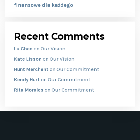
finansowe dla każdego
Recent Comments
Our Vision
Lu Chan
on
Our Vision
Kate Lisson
on
Our Commitment
Hunt Merchent
on
Our Commitment
Kendy Hurt
on
Our Commitment
Rita Morales
on