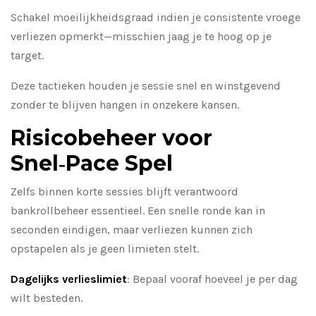
Schakel moeilijkheidsgraad indien je consistente vroege
verliezen opmerkt—misschien jaag je te hoog op je
target.
Deze tactieken houden je sessie snel en winstgevend
zonder te blijven hangen in onzekere kansen.
Risicobeheer voor
Snel‑Pace Spel
Zelfs binnen korte sessies blijft verantwoord
bankrollbeheer essentieel. Een snelle ronde kan in
seconden eindigen, maar verliezen kunnen zich
opstapelen als je geen limieten stelt.
Dagelijks verlieslimiet
: Bepaal vooraf hoeveel je per dag
wilt besteden.