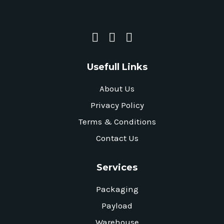
Usefull Links
About Us
Privacy Policy
Terms & Conditions
Contact Us
Services
Packaging
Payload
Warehouse