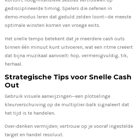
gedisciplineerde timing. Spelers die oefenen in
demo‑modus leren dat geduld zelden loont—de meeste
optimale winsten komen van vroege exits.
Het snelle tempo betekent dat je meerdere cash outs
binnen één minuut kunt uitvoeren, wat een ritme creëert
dat bijna muzikaal aanvoelt: hop, vermenigvuldig, tik,
herhaal.
Strategische Tips voor Snelle Cash
Out
Gebruik visuele aanwijzingen—een plotselinge
kleurverschuiving op de multiplier‑balk signaleert dat
het tijd is te handelen.
Over‑denken vermijden; vertrouw op je vooraf ingestelde
target en handel resoluut.