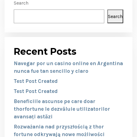
Search
Search
Recent Posts
Navegar por un casino online en Argentina
nunca fue tan sencillo y claro
Test Post Created
Test Post Created
Beneficiile ascunse pe care doar
thorfortune le dezvăluie utilizatorilor
avansați astăzi
Rozważania nad przyszłością z thor
fortune odkrywają nowe możliwości