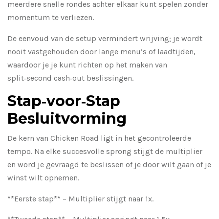
meerdere snelle rondes achter elkaar kunt spelen zonder
momentum te verliezen.
De eenvoud van de setup vermindert wrijving; je wordt
nooit vastgehouden door lange menu’s of laadtijden,
waardoor je je kunt richten op het maken van
split‑second cash‑out beslissingen.
Stap‑voor‑Stap
Besluitvorming
De kern van Chicken Road ligt in het gecontroleerde
tempo. Na elke succesvolle sprong stijgt de multiplier
en word je gevraagd te beslissen of je door wilt gaan of je
winst wilt opnemen.
**Eerste stap** – Multiplier stijgt naar 1x.