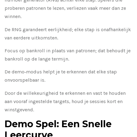
proberen patronen te lezen, verliezen vaak meer dan ze
winnen.
De RNG garandeert eerlijkheid; elke stap is onafhankelijk
van eerdere uitkomsten.
Focus op bankroll in plaats van patronen; dat behoudt je
bankroll op de lange termijn.
De demo‑modus helpt je te erkennen dat elke stap
onvoorspelbaar is.
Door de willekeurigheid te erkennen en vast te houden
aan vooraf ingestelde targets, houd je sessies kort en
winstgevend.
Demo Spel: Een Snelle
Leercurve