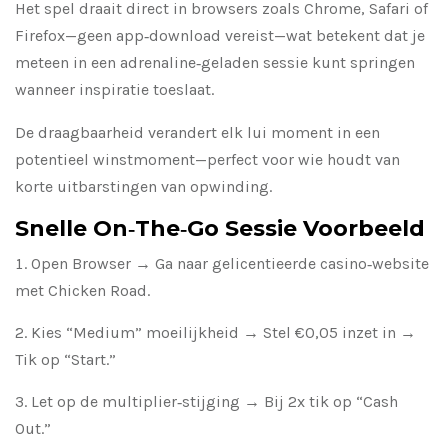
Het spel draait direct in browsers zoals Chrome, Safari of
Firefox—geen app‑download vereist—wat betekent dat je
meteen in een adrenaline‑geladen sessie kunt springen
wanneer inspiratie toeslaat.
De draagbaarheid verandert elk lui moment in een
potentieel winstmoment—perfect voor wie houdt van
korte uitbarstingen van opwinding.
Snelle On‑The‑Go Sessie Voorbeeld
Open Browser → Ga naar gelicentieerde casino‑website
met Chicken Road.
Kies “Medium” moeilijkheid → Stel €0,05 inzet in →
Tik op “Start.”
Let op de multiplier‑stijging → Bij 2x tik op “Cash
Out.”