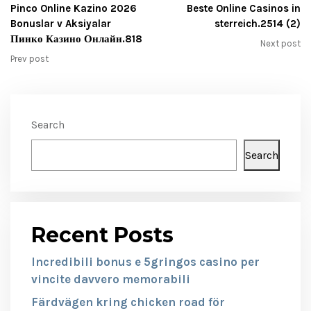
Pinco Online Kazino 2026
Beste Online Casinos in
Bonuslar v Aksiyalar
sterreich.2514 (2)
Пинко Казино Онлайн.818
Next post
Prev post
Search
Search
Recent Posts
Incredibili bonus e 5gringos casino per
vincite davvero memorabili
Färdvägen kring chicken road för