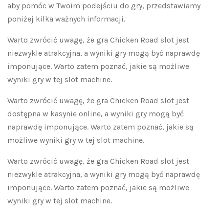
aby pomóc w Twoim podejściu do gry, przedstawiamy
poniżej kilka ważnych informacji.
Warto zwrócić uwagę, że gra Chicken Road slot jest
niezwykle atrakcyjna, a wyniki gry mogą być naprawdę
imponujące. Warto zatem poznać, jakie są możliwe
wyniki gry w tej slot machine.
Warto zwrócić uwagę, że gra Chicken Road slot jest
dostępna w kasynie online, a wyniki gry mogą być
naprawdę imponujące. Warto zatem poznać, jakie są
możliwe wyniki gry w tej slot machine.
Warto zwrócić uwagę, że gra Chicken Road slot jest
niezwykle atrakcyjna, a wyniki gry mogą być naprawdę
imponujące. Warto zatem poznać, jakie są możliwe
wyniki gry w tej slot machine.