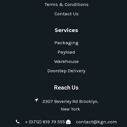
Terms & Conditions
Contact Us
Services
Packaging
Payload
Warehouse
Doorstep Delivery
Reach Us
2307 Beverley Rd Brooklyn,
New York
+ (0712) 819 79 555
contact@kgn.com