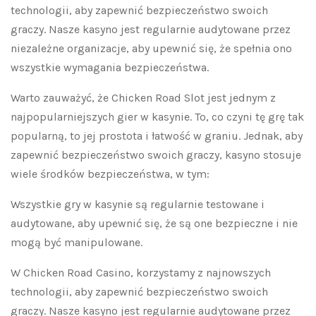
technologii, aby zapewnić bezpieczeństwo swoich
graczy. Nasze kasyno jest regularnie audytowane przez
niezależne organizacje, aby upewnić się, że spełnia ono
wszystkie wymagania bezpieczeństwa.
Warto zauważyć, że Chicken Road Slot jest jednym z
najpopularniejszych gier w kasynie. To, co czyni tę grę tak
popularną, to jej prostota i łatwość w graniu. Jednak, aby
zapewnić bezpieczeństwo swoich graczy, kasyno stosuje
wiele środków bezpieczeństwa, w tym:
Wszystkie gry w kasynie są regularnie testowane i
audytowane, aby upewnić się, że są one bezpieczne i nie
mogą być manipulowane.
W Chicken Road Casino, korzystamy z najnowszych
technologii, aby zapewnić bezpieczeństwo swoich
graczy. Nasze kasyno jest regularnie audytowane przez