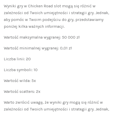
Wyniki gry w Chicken Road slot mogą się różnić w
zależności od Twoich umiejętności i strategii gry. Jednak,
aby pomóc w Twoim podejściu do gry, przedstawiamy
poniżej kilka ważnych informacji.
Wartość maksymalna wygranej: 50 000 zł
Wartość minimalnej wygranej: 0,01 zł
Liczba linii: 20
Liczba symboli: 10
Wartość wilda: 5x
Wartość scatters: 2x
Warto zwrócić uwagę, że wyniki gry mogą się różnić w
zależności od Twoich umiejętności i strategii gry. Jednak,