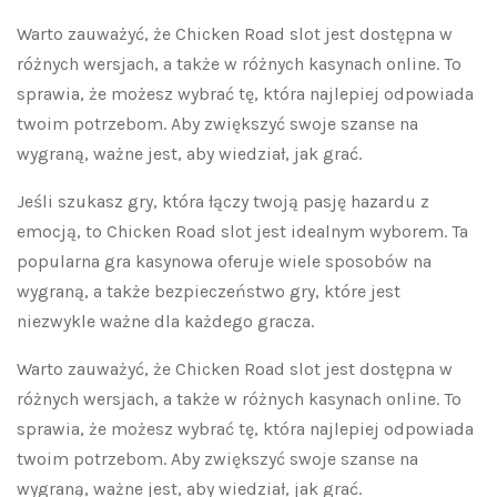
Warto zauważyć, że Chicken Road slot jest dostępna w
różnych wersjach, a także w różnych kasynach online. To
sprawia, że możesz wybrać tę, która najlepiej odpowiada
twoim potrzebom. Aby zwiększyć swoje szanse na
wygraną, ważne jest, aby wiedział, jak grać.
Jeśli szukasz gry, która łączy twoją pasję hazardu z
emocją, to Chicken Road slot jest idealnym wyborem. Ta
popularna gra kasynowa oferuje wiele sposobów na
wygraną, a także bezpieczeństwo gry, które jest
niezwykle ważne dla każdego gracza.
Warto zauważyć, że Chicken Road slot jest dostępna w
różnych wersjach, a także w różnych kasynach online. To
sprawia, że możesz wybrać tę, która najlepiej odpowiada
twoim potrzebom. Aby zwiększyć swoje szanse na
wygraną, ważne jest, aby wiedział, jak grać.