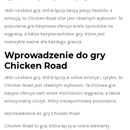
Jeśli szukasz gry, która łączy twoją pasję hazardu z
emocją, to Chicken Road slot jest idealnym wyborem. Ta
popularna gra kasynowa oferuje wiele sposobów na
wygraną, a także bezpieczeństwo gry, które jest
niezwykle ważne dla każdego gracza.
Wprowadzenie do gry
Chicken Road
Jeśli szukasz gry, która łączy w sobie emocje i ryzyko, to
Chicken Road jest idealnym wyborem. Ta slotowa gra
kasyno oferuje nam wiele możliwości wygrania, a także
emocjonalny szczyt, który niezapomniany pozostanie.
Wprowadzenie do gry Chicken Road
Chicken Road to gra, która łączy w sobie elementy