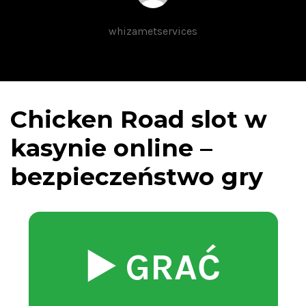
whizametservices
Chicken Road slot w
kasynie online –
bezpieczeństwo gry
▶️ GRAĆ