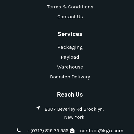
Terms & Conditions
Contact Us
Services
Packaging
Payload
Warehouse
Doorstep Delivery
Reach Us
2307 Beverley Rd Brooklyn,
New York
+ (0712) 819 79 555
contact@kgn.com