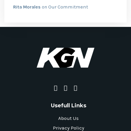
Our Commitment
Rita Morales
on
Usefull Links
About Us
Privacy Policy