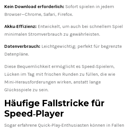
Kein Download erforderlich:
Sofort spielen in jedem
Browser—Chrome, Safari, Firefox.
Akku‑Effizienz:
Entwickelt, um auch bei schnellem Spiel
minimalen Stromverbrauch zu gewährleisten.
Datenverbrauch:
Leichtgewichtig; perfekt für begrenzte
Datenpläne.
Diese Bequemlichkeit ermöglicht es Speed‑Spielern,
Lücken im Tag mit frischen Runden zu füllen, die wie
Mini‑Herausforderungen wirken, anstatt lange
Glücksspiele zu sein.
Häufige Fallstricke für
Speed‑Player
Sogar erfahrene Quick‑Play‑Enthusiasten können in Fallen