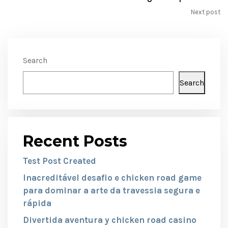
Next post
Search
Search
Recent Posts
Test Post Created
Inacreditável desafio e chicken road game
para dominar a arte da travessia segura e
rápida
Divertida aventura y chicken road casino