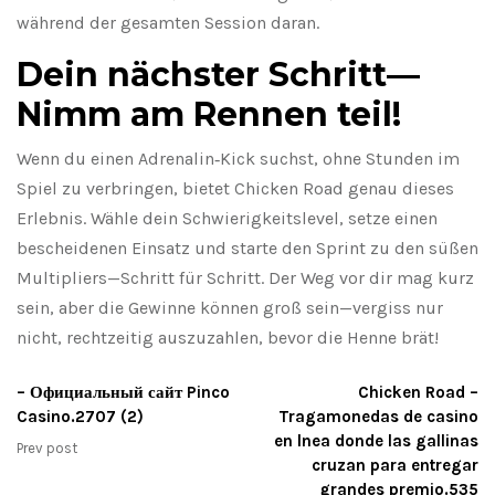
während der gesamten Session daran.
Dein nächster Schritt—
Nimm am Rennen teil!
Wenn du einen Adrenalin‑Kick suchst, ohne Stunden im
Spiel zu verbringen, bietet Chicken Road genau dieses
Erlebnis. Wähle dein Schwierigkeitslevel, setze einen
bescheidenen Einsatz und starte den Sprint zu den süßen
Multipliers—Schritt für Schritt. Der Weg vor dir mag kurz
sein, aber die Gewinne können groß sein—vergiss nur
nicht, rechtzeitig auszuzahlen, bevor die Henne brät!
– Официальный сайт Pinco
Chicken Road –
Casino.2707 (2)
Tragamonedas de casino
en lnea donde las gallinas
Prev post
cruzan para entregar
grandes premio.535