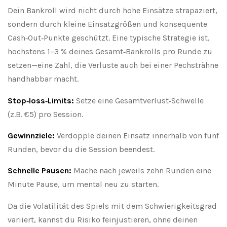
Dein Bankroll wird nicht durch hohe Einsätze strapaziert,
sondern durch kleine Einsatzgrößen und konsequente
Cash‑Out‑Punkte geschützt. Eine typische Strategie ist,
höchstens 1–3 % deines Gesamt‑Bankrolls pro Runde zu
setzen—eine Zahl, die Verluste auch bei einer Pechsträhne
handhabbar macht.
Stop‑loss‑Limits:
Setze eine Gesamtverlust‑Schwelle
(z.B. €5) pro Session.
Gewinnziele:
Verdopple deinen Einsatz innerhalb von fünf
Runden, bevor du die Session beendest.
Schnelle Pausen:
Mache nach jeweils zehn Runden eine
Minute Pause, um mental neu zu starten.
Da die Volatilität des Spiels mit dem Schwierigkeitsgrad
variiert, kannst du Risiko feinjustieren, ohne deinen