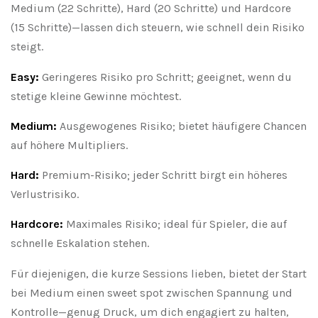
Medium (22 Schritte), Hard (20 Schritte) und Hardcore
(15 Schritte)—lassen dich steuern, wie schnell dein Risiko
steigt.
Easy:
Geringeres Risiko pro Schritt; geeignet, wenn du
stetige kleine Gewinne möchtest.
Medium:
Ausgewogenes Risiko; bietet häufigere Chancen
auf höhere Multipliers.
Hard:
Premium-Risiko; jeder Schritt birgt ein höheres
Verlustrisiko.
Hardcore:
Maximales Risiko; ideal für Spieler, die auf
schnelle Eskalation stehen.
Für diejenigen, die kurze Sessions lieben, bietet der Start
bei Medium einen sweet spot zwischen Spannung und
Kontrolle—genug Druck, um dich engagiert zu halten,