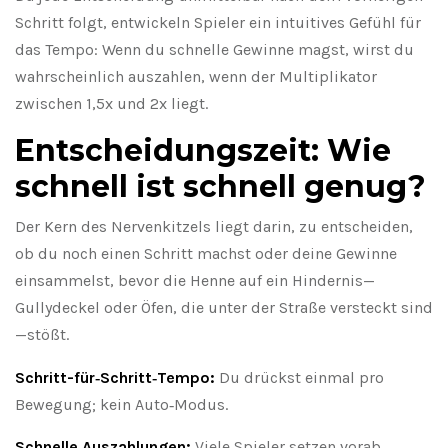
Schritt folgt, entwickeln Spieler ein intuitives Gefühl für
das Tempo: Wenn du schnelle Gewinne magst, wirst du
wahrscheinlich auszahlen, wenn der Multiplikator
zwischen 1,5x und 2x liegt.
Entscheidungszeit: Wie
schnell ist schnell genug?
Der Kern des Nervenkitzels liegt darin, zu entscheiden,
ob du noch einen Schritt machst oder deine Gewinne
einsammelst, bevor die Henne auf ein Hindernis—
Gullydeckel oder Öfen, die unter der Straße versteckt sind
—stößt.
Schritt-für‑Schritt‑Tempo:
Du drückst einmal pro
Bewegung; kein Auto‑Modus.
Schnelle Auszahlungen:
Viele Spieler setzen vorab