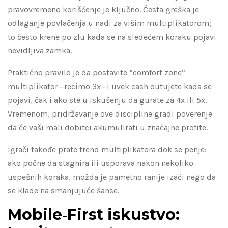
pravovremeno korišćenje je ključno. Česta greška je
odlaganje povlačenja u nadi za višim multiplikatorom;
to često krene po zlu kada se na sledećem koraku pojavi
nevidljiva zamka.
Praktično pravilo je da postavite “comfort zone”
multiplikator—recimo 3x—i uvek cash outujete kada se
pojavi, čak i ako ste u iskušenju da gurate za 4x ili 5x.
Vremenom, pridržavanje ove discipline gradi poverenje
da će vaši mali dobitci akumulirati u značajne profite.
Igrači takođe prate trend multiplikatora dok se penje:
ako počne da stagnira ili usporava nakon nekoliko
uspešnih koraka, možda je pametno ranije izaći nego da
se klade na smanjujuće šanse.
Mobile‑First iskustvo: