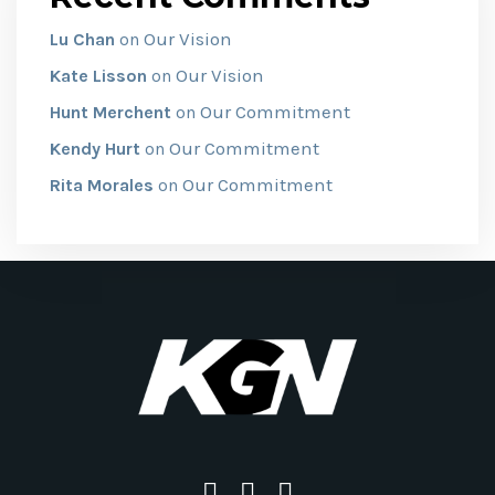
Our Vision
Lu Chan
on
Our Vision
Kate Lisson
on
Our Commitment
Hunt Merchent
on
Our Commitment
Kendy Hurt
on
Our Commitment
Rita Morales
on