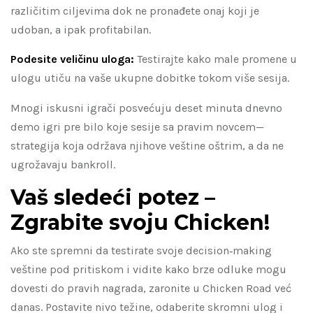
različitim ciljevima dok ne pronađete onaj koji je
udoban, a ipak profitabilan.
Podesite veličinu uloga:
Testirajte kako male promene u
ulogu utiču na vaše ukupne dobitke tokom više sesija.
Mnogi iskusni igrači posvećuju deset minuta dnevno
demo igri pre bilo koje sesije sa pravim novcem—
strategija koja održava njihove veštine oštrim, a da ne
ugrožavaju bankroll.
Vaš sledeći potez –
Zgrabite svoju Chicken!
Ako ste spremni da testirate svoje decision‑making
veštine pod pritiskom i vidite kako brze odluke mogu
dovesti do pravih nagrada, zaronite u Chicken Road već
danas. Postavite nivo težine, odaberite skromni ulog i