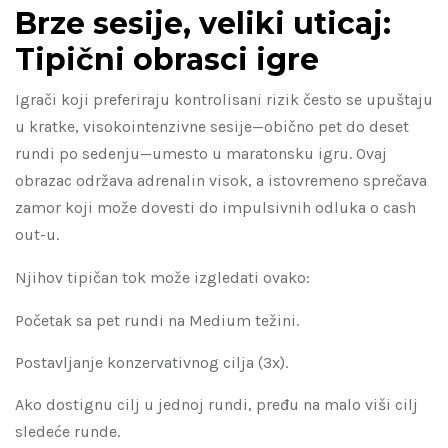
Brze sesije, veliki uticaj:
Tipični obrasci igre
Igrači koji preferiraju kontrolisani rizik često se upuštaju
u kratke, visokointenzivne sesije—obično pet do deset
rundi po sedenju—umesto u maratonsku igru. Ovaj
obrazac održava adrenalin visok, a istovremeno sprečava
zamor koji može dovesti do impulsivnih odluka o cash
out-u.
Njihov tipičan tok može izgledati ovako:
Početak sa pet rundi na Medium težini.
Postavljanje konzervativnog cilja (3x).
Ako dostignu cilj u jednoj rundi, pređu na malo viši cilj
sledeće runde.