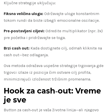
Ključne strategije uključuju:
Fiksna veličina uloga:
Održavajte uloge konstantnim
tokom rundi da biste izbegli emocionalne oscilacije.
Pre‑postavljeni ciljevi:
Odredite multiplikator (npr. 3x)
pre početka i pridržavajte se toga.
Brzi cash out:
Kada dostignete cilj, odmah kliknite na
cash out—bez odlaganja.
Ova metoda odražava uspešne strategije trgovanja gde
trgovci izlaze iz pozicija čim ostvare cilj profita,
minimizirajući izloženost tržišnim promenama.
Hook za cash‑out: Vreme
je sve
Button za cash‑out je vaša životna linija—ali njegovo