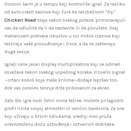
Osnovni šarm je u tempu koji kontroliše igrač. Za razliku
od auto‑crash naslova koji žure ka neizbežnom “fry,”
Chicken Road
staje nakon svakog poteza, primoravajući
vas da odlučite da li da nastavite ili da povučete. Ovaj
mehanizam pretvara iskustvo u niz mikro‑izazova koji
testiraju vaše prosuđivanje i živce, a da ne zahtevaju
duge sesije.
Igrači cene jasan display multiplikatora koji se odmah
osvežava nakon svakog uspešnog koraka. Vizuelni signal
—crtani kokoš koja maše krilima—dodaje lepršav ton,
dok vas osnovni tenzije drže prikovanim za ekran.
Zato što igra nudi četiri nivoa težine, možete prilagoditi
profil rizika svojoj atmosferi ili veličini bankrolla. Za one
koji uživaju u brzim odlukama, srednji nivo pruža
uravnoteženu dozu uzbuđenja i ostvarivih dobitaka.