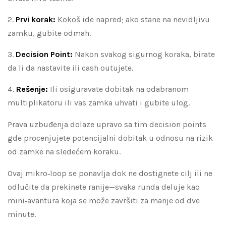
Prvi korak:
Kokoš ide napred; ako stane na nevidljivu
zamku, gubite odmah.
Decision Point:
Nakon svakog sigurnog koraka, birate
da li da nastavite ili cash outujete.
Rešenje:
Ili osiguravate dobitak na odabranom
multiplikatoru ili vas zamka uhvati i gubite ulog.
Prava uzbuđenja dolaze upravo sa tim decision points
gde procenjujete potencijalni dobitak u odnosu na rizik
od zamke na sledećem koraku.
Ovaj mikro‑loop se ponavlja dok ne dostignete cilj ili ne
odlučite da prekinete ranije—svaka runda deluje kao
mini‑avantura koja se može završiti za manje od dve
minute.