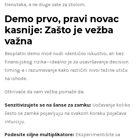
trenutaka, a ne duge sate za stolom.
Demo prvo, pravi novac
kasnije: Zašto je vežba
važna
Besplatni demo mod nudi identično iskustvo, ali bez
finansijskog rizika—idealno je za usavršavanje decision
timing-a i razumevanje kako različiti nivoi težine utiču
na ishode.
Otkrivaće da vam vežba pomaže da:
Senzitivizujete se na šanse za zamku:
Uočavanje koliko
često se zamke pojavljuju na svakom koraku pojačava
intuiciju.
Podesite ciljne multiplikatore:
Eksperimentišite sa