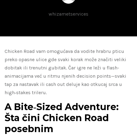
whizametservices
Chicken Road vam omogućava da vodite hrabru pticu
preko opasne ulice gde svaki korak može značiti veliki
dobitak ili trenutni gubitak. Čar igre ne leži u flash-
animacijama već u ritmu njenih decision points—svaki
tap za nastavak ili cash out deluje kao otkucaj srca u
high‑stakes trileru.
A Bite‑Sized Adventure:
Šta čini Chicken Road
posebnim