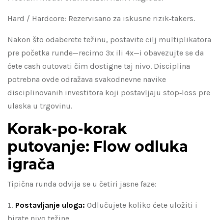
Hard / Hardcore: Rezervisano za iskusne rizik‑takers.
Nakon što odaberete težinu, postavite cilj multiplikatora
pre početka runde—recimo 3x ili 4x—i obavezujte se da
ćete cash outovati čim dostigne taj nivo. Disciplina
potrebna ovde odražava svakodnevne navike
disciplinovanih investitora koji postavljaju stop‑loss pre
ulaska u trgovinu.
Korak-po-korak
putovanje: Flow odluka
igrača
Tipična runda odvija se u četiri jasne faze:
Postavljanje uloga:
Odlučujete koliko ćete uložiti i
birate nivo težine.