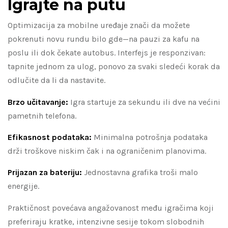
Igrajte na putu
Optimizacija za mobilne uređaje znači da možete
pokrenuti novu rundu bilo gde—na pauzi za kafu na
poslu ili dok čekate autobus. Interfejs je responzivan:
tapnite jednom za ulog, ponovo za svaki sledeći korak da
odlučite da li da nastavite.
Brzo učitavanje:
Igra startuje za sekundu ili dve na većini
pametnih telefona.
Efikasnost podataka:
Minimalna potrošnja podataka
drži troškove niskim čak i na ograničenim planovima.
Prijazan za bateriju:
Jednostavna grafika troši malo
energije.
Praktičnost povećava angažovanost među igračima koji
preferiraju kratke, intenzivne sesije tokom slobodnih