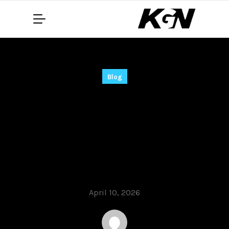
Blog
Chicken Road:
Brza‑odluka Crash
igra za pametne
kockare
April 10, 2026