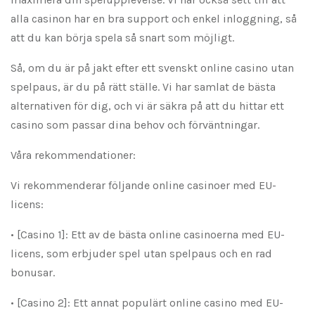
alla casinon har en bra support och enkel inloggning, så
att du kan börja spela så snart som möjligt.
Så, om du är på jakt efter ett svenskt online casino utan
spelpaus, är du på rätt ställe. Vi har samlat de bästa
alternativen för dig, och vi är säkra på att du hittar ett
casino som passar dina behov och förväntningar.
Våra rekommendationer:
Vi rekommenderar följande online casinoer med EU-
licens:
• [Casino 1]: Ett av de bästa online casinoerna med EU-
licens, som erbjuder spel utan spelpaus och en rad
bonusar.
• [Casino 2]: Ett annat populärt online casino med EU-