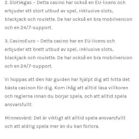
2. SlotVegas – Detta casino har också en EU-licens och
erbjuder ett stort utbud av spel, inklusive slots,
blackjack och roulette. De har också en bra mobilversion
och en 24/7-support.
3. CasinoEuro – Detta casino har en EU-licens och
erbjuder ett brett utbud av spel, inklusive slots,
blackjack och roulette. De har också en bra mobilversion
och en 24/7-support.
Vi hoppas att den här guiden har hjälpt dig att hitta det
bästa casinon för dig. Kom ihåg att alltid läsa villkoren
och reglerna innan du börjar spela, och att alltid spela
ansvarsfullt.
Minnesvärd: Det är viktigt att alltid spela ansvarsfullt
och att aldrig spela mer än du kan förlora.