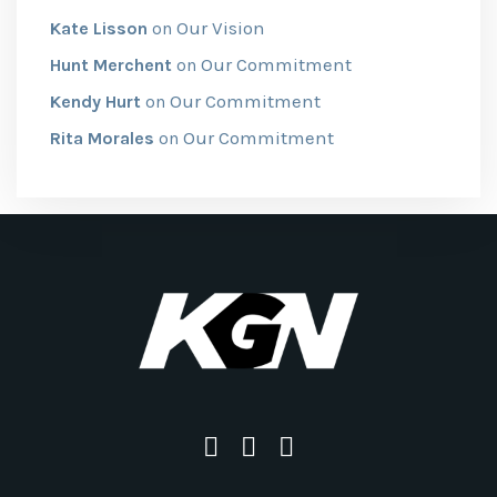
Our Vision
Kate Lisson
on
Our Commitment
Hunt Merchent
on
Our Commitment
Kendy Hurt
on
Our Commitment
Rita Morales
on