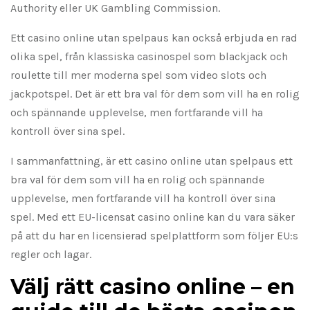
Authority eller UK Gambling Commission.
Ett casino online utan spelpaus kan också erbjuda en rad
olika spel, från klassiska casinospel som blackjack och
roulette till mer moderna spel som video slots och
jackpotspel. Det är ett bra val för dem som vill ha en rolig
och spännande upplevelse, men fortfarande vill ha
kontroll över sina spel.
I sammanfattning, är ett casino online utan spelpaus ett
bra val för dem som vill ha en rolig och spännande
upplevelse, men fortfarande vill ha kontroll över sina
spel. Med ett EU-licensat casino online kan du vara säker
på att du har en licensierad spelplattform som följer EU:s
regler och lagar.
Välj rätt casino online – en