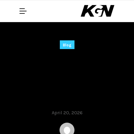
Blog
Casino online utan
Spelpaus casinon
med EU-licens.5126
(3)
April 20, 2026