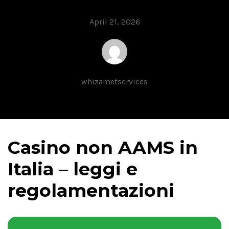
April 21, 2026
whizametservices
Casino non AAMS in
Italia – leggi e
regolamentazioni