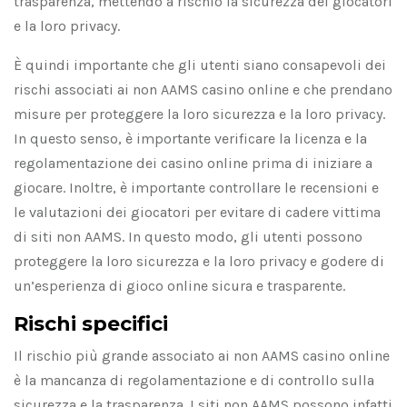
trasparenza, mettendo a rischio la sicurezza dei giocatori
e la loro privacy.
È quindi importante che gli utenti siano consapevoli dei
rischi associati ai non AAMS casino online e che prendano
misure per proteggere la loro sicurezza e la loro privacy.
In questo senso, è importante verificare la licenza e la
regolamentazione dei casino online prima di iniziare a
giocare. Inoltre, è importante controllare le recensioni e
le valutazioni dei giocatori per evitare di cadere vittima
di siti non AAMS. In questo modo, gli utenti possono
proteggere la loro sicurezza e la loro privacy e godere di
un’esperienza di gioco online sicura e trasparente.
Rischi specifici
Il rischio più grande associato ai non AAMS casino online
è la mancanza di regolamentazione e di controllo sulla
sicurezza e la trasparenza. I siti non AAMS possono infatti