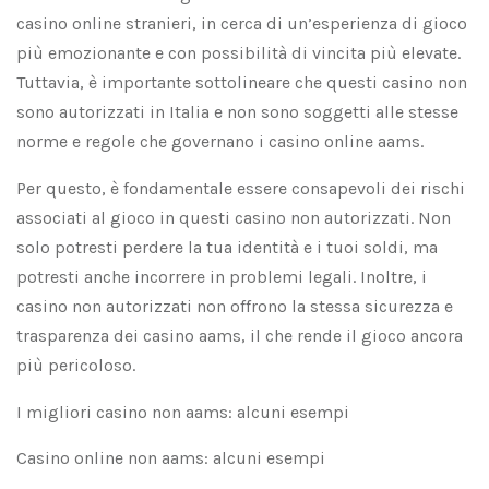
casino online stranieri, in cerca di un’esperienza di gioco
più emozionante e con possibilità di vincita più elevate.
Tuttavia, è importante sottolineare che questi casino non
sono autorizzati in Italia e non sono soggetti alle stesse
norme e regole che governano i casino online aams.
Per questo, è fondamentale essere consapevoli dei rischi
associati al gioco in questi casino non autorizzati. Non
solo potresti perdere la tua identità e i tuoi soldi, ma
potresti anche incorrere in problemi legali. Inoltre, i
casino non autorizzati non offrono la stessa sicurezza e
trasparenza dei casino aams, il che rende il gioco ancora
più pericoloso.
I migliori casino non aams: alcuni esempi
Casino online non aams: alcuni esempi