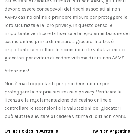
Per evitare di cadere vittima di siti non AAMS, gli utenti
devono essere consapevoli dei rischi associati ai non
AAMS casino online e prendere misure per proteggere la
loro sicurezza e la loro privacy. In questo senso, è
importante verificare la licenza e la regolamentazione dei
casino online prima di iniziare a giocare. Inoltre, è
importante controllare le recensioni e le valutazioni dei
giocatori per evitare di cadere vittima di siti non AAMS.
Attenzione!
Non è mai troppo tardi per prendere misure per
proteggere la propria sicurezza e privacy. Verificare la
licenza e la regolamentazione dei casino online e
controllare le recensioni e le valutazioni dei giocatori
può aiutare a evitare di cadere vittima di siti non AAMS.
Online Pokies in Australia
1Win en Argentina