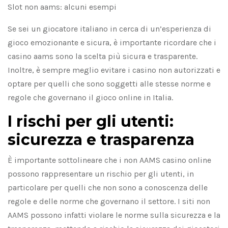
Slot non aams: alcuni esempi
Se sei un giocatore italiano in cerca di un’esperienza di
gioco emozionante e sicura, è importante ricordare che i
casino aams sono la scelta più sicura e trasparente.
Inoltre, è sempre meglio evitare i casino non autorizzati e
optare per quelli che sono soggetti alle stesse norme e
regole che governano il gioco online in Italia.
I rischi per gli utenti:
sicurezza e trasparenza
È importante sottolineare che i non AAMS casino online
possono rappresentare un rischio per gli utenti, in
particolare per quelli che non sono a conoscenza delle
regole e delle norme che governano il settore. I siti non
AAMS possono infatti violare le norme sulla sicurezza e la