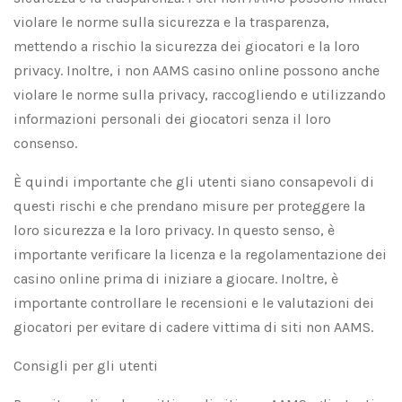
violare le norme sulla sicurezza e la trasparenza,
mettendo a rischio la sicurezza dei giocatori e la loro
privacy. Inoltre, i non AAMS casino online possono anche
violare le norme sulla privacy, raccogliendo e utilizzando
informazioni personali dei giocatori senza il loro
consenso.
È quindi importante che gli utenti siano consapevoli di
questi rischi e che prendano misure per proteggere la
loro sicurezza e la loro privacy. In questo senso, è
importante verificare la licenza e la regolamentazione dei
casino online prima di iniziare a giocare. Inoltre, è
importante controllare le recensioni e le valutazioni dei
giocatori per evitare di cadere vittima di siti non AAMS.
Consigli per gli utenti