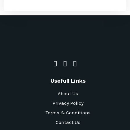
Usefull Links
About Us
Privacy Policy
Terms & Conditions
Contact Us