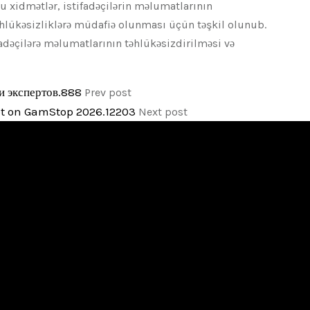
u xidmətlər, istifadəçilərin məlumatlarının
əhlükəsizliklərə müdafiə olunması üçün təşkil olunub.
adəçilərə məlumatlarının təhlükəsizdirilməsi və
и экспертов.888
Prev post
ot on GamStop 2026.12203
Next post