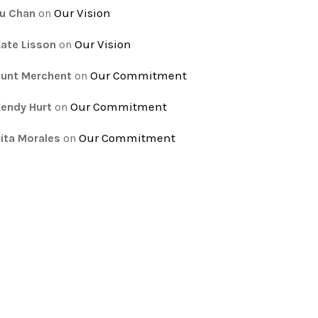
Our Vision
u Chan
on
Our Vision
ate Lisson
on
Our Commitment
unt Merchent
on
Our Commitment
endy Hurt
on
Our Commitment
ita Morales
on