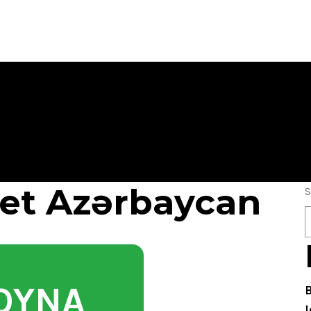
et Azrbaycan.92
et Azərbaycan
S
 OYNA
B
l