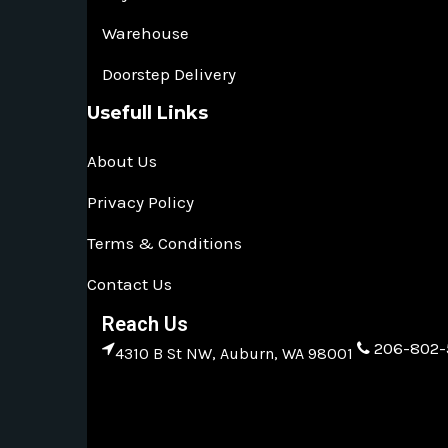
Warehouse
Doorstep Delivery
Usefull Links
About Us
Privacy Policy
Terms & Conditions
Contact Us
Reach Us
206-802-
4310 B St NW, Auburn, WA 98001