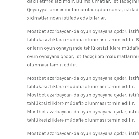
daxil etmək lazımdır. Bu məlumatlar, istifadəçinin 
Qeydiyyat prosesini tamamladıqdan sonra, istifadəç
xidmətlərindən istifadə edə bilərlər.
Mostbet azərbaycan-da oyun oynayana qədər, istif
təhlükəsizliklərə müdafiə olunması təmin edilir. 
onların oyun oynayışında təhlükəsizliklərə müdaf
oyun oynayana qədər, istifadəçilərə məlumatlarının
olunması təmin edilir.
Mostbet azərbaycan-da oyun oynayana qədər, istif
təhlükəsizliklərə müdafiə olunması təmin edilir.
Mostbet azərbaycan-da oyun oynayana qədər, istif
təhlükəsizliklərə müdafiə olunması təmin edilir.
Mostbet azərbaycan-da oyun oynayana qədər, istif
təhlükəsizliklərə müdafiə olunması təmin edilir.
Mostbet azərbaycan-da oyun oynayana qədər, istif