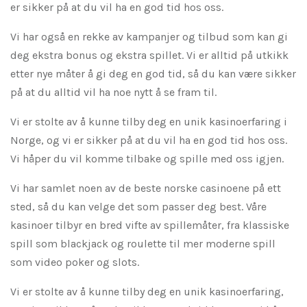
er sikker på at du vil ha en god tid hos oss.
Vi har også en rekke av kampanjer og tilbud som kan gi
deg ekstra bonus og ekstra spillet. Vi er alltid på utkikk
etter nye måter å gi deg en god tid, så du kan være sikker
på at du alltid vil ha noe nytt å se fram til.
Vi er stolte av å kunne tilby deg en unik kasinoerfaring i
Norge, og vi er sikker på at du vil ha en god tid hos oss.
Vi håper du vil komme tilbake og spille med oss igjen.
Vi har samlet noen av de beste norske casinoene på ett
sted, så du kan velge det som passer deg best. Våre
kasinoer tilbyr en bred vifte av spillemåter, fra klassiske
spill som blackjack og roulette til mer moderne spill
som video poker og slots.
Vi er stolte av å kunne tilby deg en unik kasinoerfaring,