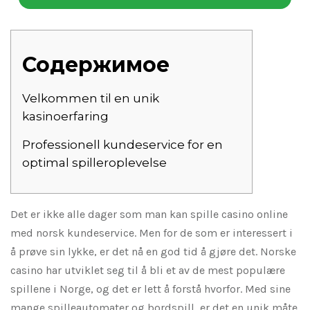
Содержимое
Velkommen til en unik
kasinoerfaring
Professionell kundeservice for en
optimal spilleroplevelse
Det er ikke alle dager som man kan spille casino online
med norsk kundeservice. Men for de som er interessert i
å prøve sin lykke, er det nå en god tid å gjøre det. Norske
casino har utviklet seg til å bli et av de mest populære
spillene i Norge, og det er lett å forstå hvorfor. Med sine
mange spilleautomater og bordspill, er det en unik måte