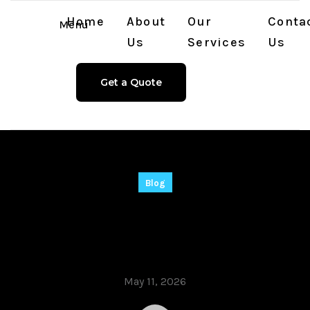
Home
About
Our
Conta
Menu
Us
Services
Us
Get a Quote
Blog
Casino med norsk
kundeservice.29
May 11, 2026