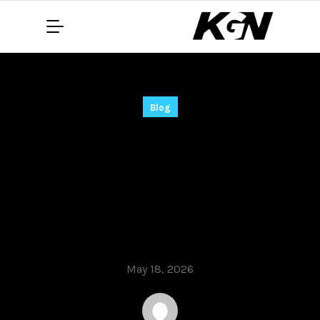
Blog
Casino Julius
meilleurs jeux de
casino et options de
divertissement.1963
May 18, 2026