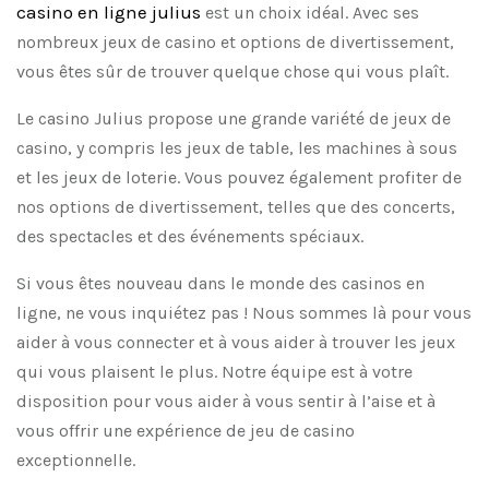
casino en ligne julius
est un choix idéal. Avec ses
nombreux jeux de casino et options de divertissement,
vous êtes sûr de trouver quelque chose qui vous plaît.
Le casino Julius propose une grande variété de jeux de
casino, y compris les jeux de table, les machines à sous
et les jeux de loterie. Vous pouvez également profiter de
nos options de divertissement, telles que des concerts,
des spectacles et des événements spéciaux.
Si vous êtes nouveau dans le monde des casinos en
ligne, ne vous inquiétez pas ! Nous sommes là pour vous
aider à vous connecter et à vous aider à trouver les jeux
qui vous plaisent le plus. Notre équipe est à votre
disposition pour vous aider à vous sentir à l’aise et à
vous offrir une expérience de jeu de casino
exceptionnelle.