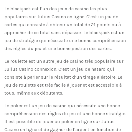
Le blackjack est l’un des jeux de casino les plus
populaires sur Julius Casino en ligne. C’est un jeu de
cartes qui consiste à obtenir un total de 21 points ou à
approcher de ce total sans dépasser. Le blackjack est un
jeu de stratégie qui nécessite une bonne compréhension
des règles du jeu et une bonne gestion des cartes.
Le roulette est un autre jeu de casino très populaire sur
Julius Casino connexion. C’est un jeu de hasard qui
consiste à parier sur le résultat d’un tirage aléatoire. Le
jeu de roulette est très facile à jouer et est accessible à
tous, même aux débutants.
Le poker est un jeu de casino qui nécessite une bonne
compréhension des règles du jeu et une bonne stratégie.
Il est possible de jouer au poker en ligne sur Julius
Casino en ligne et de gagner de l’argent en fonction de