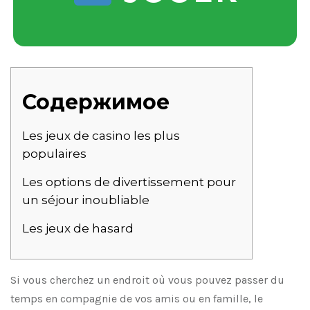
Содержимое
Les jeux de casino les plus
populaires
Les options de divertissement pour
un séjour inoubliable
Les jeux de hasard
Si vous cherchez un endroit où vous pouvez passer du
temps en compagnie de vos amis ou en famille, le