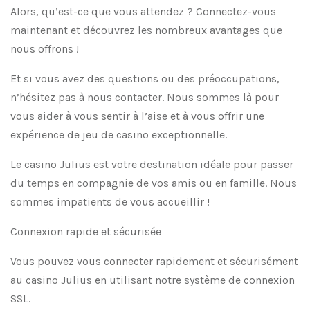
Alors, qu’est-ce que vous attendez ? Connectez-vous
maintenant et découvrez les nombreux avantages que
nous offrons !
Et si vous avez des questions ou des préoccupations,
n’hésitez pas à nous contacter. Nous sommes là pour
vous aider à vous sentir à l’aise et à vous offrir une
expérience de jeu de casino exceptionnelle.
Le casino Julius est votre destination idéale pour passer
du temps en compagnie de vos amis ou en famille. Nous
sommes impatients de vous accueillir !
Connexion rapide et sécurisée
Vous pouvez vous connecter rapidement et sécurisément
au casino Julius en utilisant notre système de connexion
SSL.