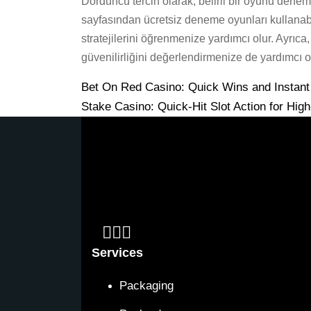
Dördüncü tercih olarak, belirli bir oyunu dene
sayfasından ücretsiz deneme oyunları kullanab
stratejilerini öğrenmenize yardımcı olur. Ayrıca
güvenilirliğini değerlendirmenize de yardımcı o
Bet On Red Casino: Quick Wins and Instant 
Stake Casino: Quick‑Hit Slot Action for Hig
Services
Packaging