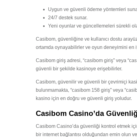
Uygun ve güvenli ödeme yöntemleri suna
24/7 destek sunar.
Yeni oyunlar ve güncellemeleri sürekli ol
Casibom, güvenliğine ve kullanıcı dostu arayüz
ortamda oynayabilirler ve oyun deneyimini en iy
Casibom giriş adresi, “casibom giriş” veya “cası
güvenli bir şekilde kasinoye erişebilirler.
Casibom, güvenilir ve güvenli bir çevrimiçi kasi
bulunmamakta, “casibom 158 giriş” veya “casibom
kasino için en doğru ve güvenli giriş yoludur.
Casibom Casino’da Güvenliğ
Casibom Casino’da güvenliği kontrol etmek için 
bir internet bağlantısı olduğundan emin olun ve