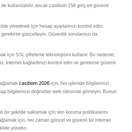
 de kullanılabilir, ancak casibom 158 giriş en güvenli
kilde yönetmek için hesap ayarlarınızı kontrol edin.
 gerekirse güncelleyin. Güvenlik sorularınızı da
ak için SSL şifreleme teknolojisini kullanır. Bu nedenle,
. İnternet bağlantınızı kontrol edin ve gerekirse güvenli
casibom 2026
 sağlamak
için, her işlemde bilgilerinizi
esap bilgilerinizi doğrudan web sitesinde girmeyin. Bunun
li bir şekilde saklamak için veri koruma politikalarını
ağlamak için, her zaman güncel ve güvenli bir internet
ekilde yönetin.