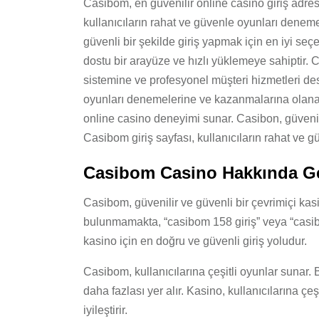
Casibom, en güvenilir online casino giriş adres
kullanıcıların rahat ve güvenle oyunları deneme
güvenli bir şekilde giriş yapmak için en iyi seç
dostu bir arayüze ve hızlı yüklemeye sahiptir. C
sistemine ve profesyonel müşteri hizmetleri dest
oyunları denemelerine ve kazanmalarına olanak t
online casino deneyimi sunar. Casibon, güvenili
Casibom giriş sayfası, kullanıcıların rahat ve 
Casibom Casino Hakkında Gen
Casibom, güvenilir ve güvenli bir çevrimiçi kasi
bulunmamakta, “casibom 158 giriş” veya “casibom
kasino için en doğru ve güvenli giriş yoludur.
Casibom, kullanıcılarına çeşitli oyunlar sunar. 
daha fazlası yer alır. Kasino, kullanıcılarına 
iyileştirir.