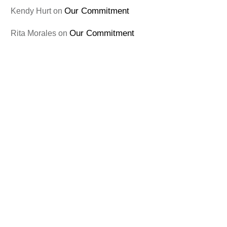
Our Commitment
Kendy Hurt
on
Our Commitment
Rita Morales
on