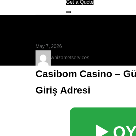
Get a Quote
Blog
Casibom Casino – Gven
May 7, 2026
whizametservices
Casibom Casino – Güv
Giriş Adresi
▶️ 