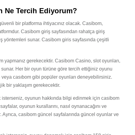
n Ne Tercih Ediyorum?
üvenli bir platforma ihtiyacınız olacak. Casibom,
latformdur. Casibom giriş sayfasından rahatça giriş
riş yöntemleri sunar. Casibom giris sayfasında çeşitli
eçim yapmanız gerekecektir. Casibom Casino, slot oyunları,
 sunar. Her bir oyun türüne göre tercih ettiğiniz oyunu
bo veya casıbom gibi popüler oyunları deneyebilirsiniz.
jik bir yaklaşım gerekecektir.
k isterseniz, oyunun hakkında bilgi edinmek için casibom
u sayfalar, oyunun kurallarını, nasıl oynanacağını ve
r. Ayrıca, casibom güncel sayfalarında güncel oyunlar ve