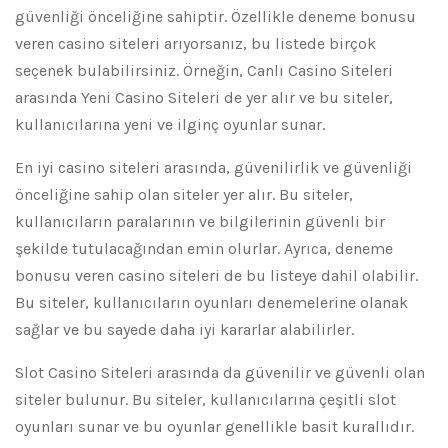
güvenliği önceliğine sahiptir. Özellikle deneme bonusu
veren casino siteleri arıyorsanız, bu listede birçok
seçenek bulabilirsiniz. Örneğin, Canlı Casino Siteleri
arasında Yeni Casino Siteleri de yer alır ve bu siteler,
kullanıcılarına yeni ve ilginç oyunlar sunar.
En iyi casino siteleri arasında, güvenilirlik ve güvenliği
önceliğine sahip olan siteler yer alır. Bu siteler,
kullanıcıların paralarının ve bilgilerinin güvenli bir
şekilde tutulacağından emin olurlar. Ayrıca, deneme
bonusu veren casino siteleri de bu listeye dahil olabilir.
Bu siteler, kullanıcıların oyunları denemelerine olanak
sağlar ve bu sayede daha iyi kararlar alabilirler.
Slot Casino Siteleri arasında da güvenilir ve güvenli olan
siteler bulunur. Bu siteler, kullanıcılarına çeşitli slot
oyunları sunar ve bu oyunlar genellikle basit kurallıdır.