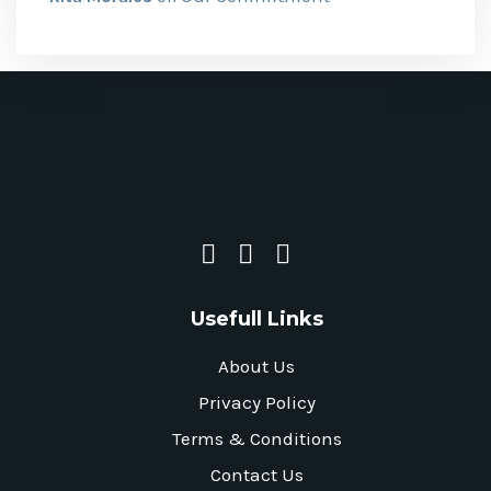
Usefull Links
About Us
Privacy Policy
Terms & Conditions
Contact Us