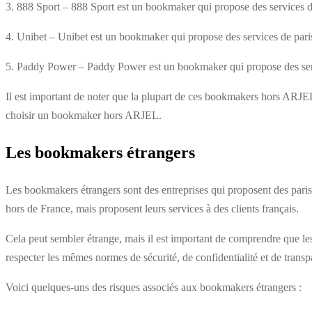
3. 888 Sport – 888 Sport est un bookmaker qui propose des services de 
4. Unibet – Unibet est un bookmaker qui propose des services de paris 
5. Paddy Power – Paddy Power est un bookmaker qui propose des servic
Il est important de noter que la plupart de ces bookmakers hors ARJEL 
choisir un bookmaker hors ARJEL.
Les bookmakers étrangers
Les bookmakers étrangers sont des entreprises qui proposent des paris
hors de France, mais proposent leurs services à des clients français.
Cela peut sembler étrange, mais il est important de comprendre que l
respecter les mêmes normes de sécurité, de confidentialité et de trans
Voici quelques-uns des risques associés aux bookmakers étrangers :