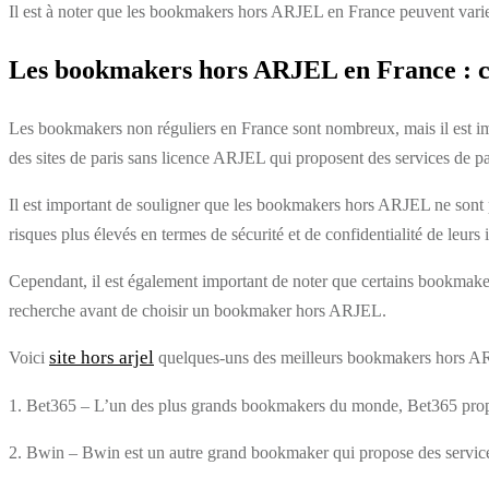
Il est à noter que les bookmakers hors ARJEL en France peuvent varier
Les bookmakers hors ARJEL en France : c
Les bookmakers non réguliers en France sont nombreux, mais il est impo
des sites de paris sans licence ARJEL qui proposent des services de pa
Il est important de souligner que les bookmakers hors ARJEL ne sont 
risques plus élevés en termes de sécurité et de confidentialité de leurs
Cependant, il est également important de noter que certains bookmaker
recherche avant de choisir un bookmaker hors ARJEL.
site hors arjel
Voici
quelques-uns des meilleurs bookmakers hors ARJE
1. Bet365 – L’un des plus grands bookmakers du monde, Bet365 propose
2. Bwin – Bwin est un autre grand bookmaker qui propose des services