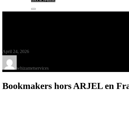
Blog
Bookmakers hors ARJEL en Fran
April 24, 2026
whizametservices
Bookmakers hors ARJEL en Fran