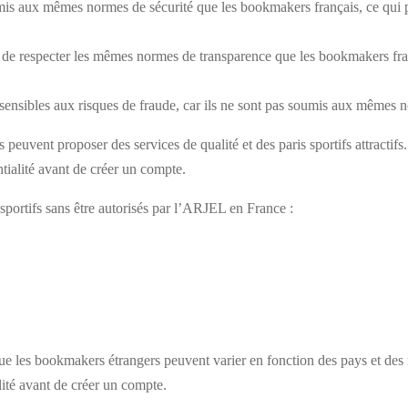
is aux mêmes normes de sécurité que les bookmakers français, ce qui pe
 de respecter les mêmes normes de transparence que les bookmakers franç
sensibles aux risques de fraude, car ils ne sont pas soumis aux mêmes 
peuvent proposer des services de qualité et des paris sportifs attractifs.
tialité avant de créer un compte.
portifs sans être autorisés par l’ARJEL en France :
 que les bookmakers étrangers peuvent varier en fonction des pays et des r
lité avant de créer un compte.