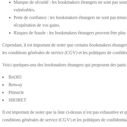
Manque de sécurité : les bookmakers étrangers ne sont pas soum
vulnérables.
Perte de confiance : les bookmakers étrangers ne sont pas tenus
récupération de vos gains.
Risques de fraude : les bookmakers étrangers peuvent être plus 
Cependant, il est important de noter que certains bookmakers étrangers 
les conditions générales de service (CGV) et les politiques de confiden
Voici quelques-uns des bookmakers étrangers qui proposent des paris s
Bet365
Betway
Pinnacle
SBOBET
Il est important de noter que la liste ci-dessus n’est pas exhaustive et
conditions générales de service (CGV) et les politiques de confidentia