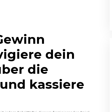
 Gewinn
igiere dein
ber die
 und kassiere