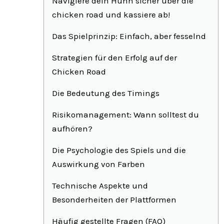
Navigiere dein Huhn sicher über die
chicken road und kassiere ab!
Das Spielprinzip: Einfach, aber fesselnd
Strategien für den Erfolg auf der
Chicken Road
Die Bedeutung des Timings
Risikomanagement: Wann solltest du
aufhören?
Die Psychologie des Spiels und die
Auswirkung von Farben
Technische Aspekte und
Besonderheiten der Plattformen
Häufig gestellte Fragen (FAQ)