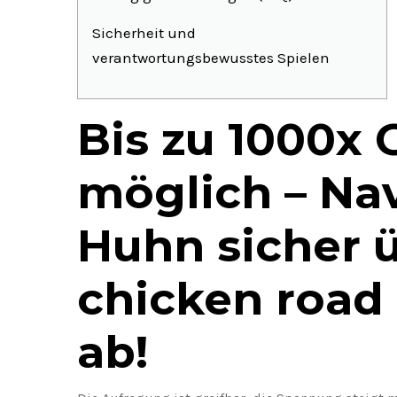
Sicherheit und
verantwortungsbewusstes Spielen
Bis zu 1000x
möglich – Nav
Huhn sicher ü
chicken road
ab!