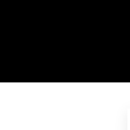
cken road und