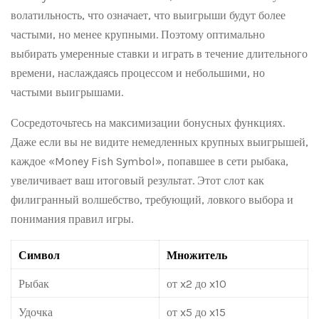
волатильность, что означает, что выигрыши будут более
частыми, но менее крупными. Поэтому оптимально
выбирать умеренные ставки и играть в течение длительного
времени, наслаждаясь процессом и небольшими, но
частыми выигрышами.
Сосредоточьтесь на максимизации бонусных функциях.
Даже если вы не видите немедленных крупных выигрышей,
каждое «Money Fish Symbol», попавшее в сети рыбака,
увеличивает ваш итоговый результат. Этот слот как
филигранный волшебство, требующий, ловкого выбора и
понимания правил игры.
Символ
Множитель
Рыбак
от x2 до x10
Удочка
от x5 до x15