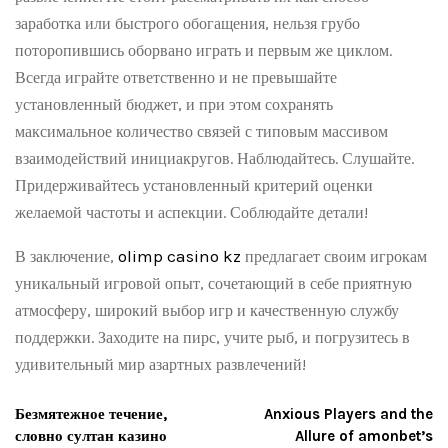
заработка или быстрого обогащения, нельзя грубо
поторопившись оборвано играть и первым же циклом.
Всегда играйте ответственно и не превышайте
установленный бюджет, и при этом сохранять
максимальное количество связей с типовым массивом
взаимодействий инициакругов. Наблюдайтесь. Слушайте.
Придерживайтесь установленный критерий оценки
желаемой частоты и аспекции. Соблюдайте детали!
olimp casino kz
В заключение,
предлагает своим игрокам
уникальный игровой опыт, сочетающий в себе приятную
атмосферу, широкий выбор игр и качественную службу
поддержки. Заходите на пирс, учите рыб, и погрузитесь в
удивительный мир азартных развлечений!
Безмятежное течение,
Anxious Players and the
словно султан казино
Allure of amonbet’s