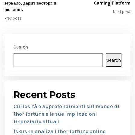
зеркало, дарит восторг и
Gaming Platform
роскошь
Next post
Prev post
Search
Search
Recent Posts
Curiosità e approfondimenti sul mondo di
thor fortune e le sue implicazioni
finanziarie attuali
Iskusna analiza i thor fortune online