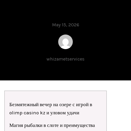
удачи
May 15, 2026
whizametservices
Безмятежный вечер на озере с игрой в
olimp casino kz и уловом удачи
Магия рыбалки в слоте и преимущества