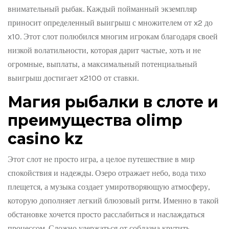
внимательный рыбак. Каждый пойманный экземпляр
приносит определенный выигрыш с множителем от x2 до
x10. Этот слот полюбился многим игрокам благодаря своей
низкой волатильности, которая дарит частые, хоть и не
огромные, выплаты, а максимальный потенциальный
выигрыш достигает x2100 от ставки.
Магия рыбалки в слоте и
преимущества olimp
casino kz
Этот слот не просто игра, а целое путешествие в мир
спокойствия и надежды. Озеро отражает небо, вода тихо
плещется, а музыка создает умиротворяющую атмосферу,
которую дополняет легкий блюзовый ритм. Именно в такой
обстановке хочется просто расслабиться и наслаждаться
процессом. Сложно удержаться от соблазна крутить