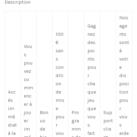
Description
Nos
Gag
age
100
nez
nts
€
des
sont
Vou
san
poi
à
s
s
nts
votr
pou
con
pou
e
vez
diti
r
dis
co
on
cha
posi
mm
Acc
de
que
tion
enc
ès
mis
jeu
pou
er à
im
e
que
r
jou
Bon
Pro
Sup
mé
pou
vou
vou
er
us
gra
port
diat
r
s
s
im
de
mm
clie
à la
vou
fait
aide