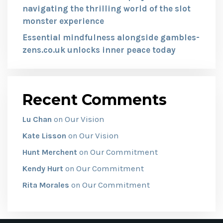
navigating the thrilling world of the slot
monster experience
Essential mindfulness alongside gambles-
zens.co.uk unlocks inner peace today
Recent Comments
Our Vision
Lu Chan
on
Our Vision
Kate Lisson
on
Our Commitment
Hunt Merchent
on
Our Commitment
Kendy Hurt
on
Our Commitment
Rita Morales
on