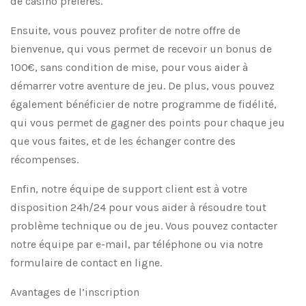
de casino préférés.
Ensuite, vous pouvez profiter de notre offre de
bienvenue, qui vous permet de recevoir un bonus de
100€, sans condition de mise, pour vous aider à
démarrer votre aventure de jeu. De plus, vous pouvez
également bénéficier de notre programme de fidélité,
qui vous permet de gagner des points pour chaque jeu
que vous faites, et de les échanger contre des
récompenses.
Enfin, notre équipe de support client est à votre
disposition 24h/24 pour vous aider à résoudre tout
problème technique ou de jeu. Vous pouvez contacter
notre équipe par e-mail, par téléphone ou via notre
formulaire de contact en ligne.
Avantages de l’inscription