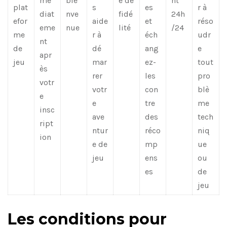
mé
bie
e de
nt
plat
s
es
r à
diat
nve
fidé
24h
efor
aide
et
réso
eme
nue
lité
/24
me
r à
éch
udr
nt
de
dé
ang
e
apr
jeu
mar
ez-
tout
ès
rer
les
pro
votr
votr
con
blè
e
e
tre
me
insc
ave
des
tech
ript
ntur
réco
niq
ion
e de
mp
ue
jeu
ens
ou
es
de
jeu
Les conditions pour