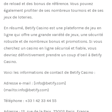
de reload et des bonus de référence. Vous pouvez
également profiter de ses nombreux tournois et de ses
jeux de loteries.
En résumé, Betify Casino est une plateforme de jeu en
ligne qui offre une grande variété de jeux, une sécurité
robuste et de nombreux bonus et promotions. Si vous
cherchez un casino en ligne sécurisé et fiable, vous
devriez définitivement prendre un coup d’oeil à Betify
Casino.
Voici les informations de contact de Betify Casino :
Adresse e-mail : [info@betify.com]
(mailto:info@betify.com)
Téléphone : +33 1 42 33 44 55
Adresse : 12, rue de la Paix, 75002 Paris, France