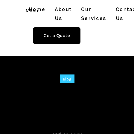
Home
About
Our
Conta
Menu
Us
Services
Us
Get a Quote
Blog
Betify Casino Avis
Bonus exclusif
2026.3140