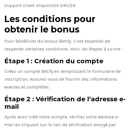
Support client disponible 24h/24
Les conditions pour
obtenir le bonus
Pour bénéficier du bonus Betify, il est essentiel de
respecter certaines conditions. Voici les étapes à suivre :
Étape 1 : Création du compte
Créez un compte Betify en remplissant le formulaire de
inscription. Assurez-vous de fournir des informations
exactes et complètes.
Étape 2 : Vérification de l’adresse e-
mail
Après avoir créé votre compte, vérifiez votre adresse e-
mail en cliquant sur le lien de vérification envoyé par