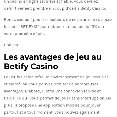
un casino en ligne sécurisé et fiable, vous devriez
définitivement prendre un coup d’oeil à Betify Casino.
Bonus exclusif pour les lecteurs de notre article : utilisez
le code “BETIFY15” pour obtenir un bonus de 15% sur
votre première dépôt.
Bon jeu !
Les avantages de jeu au
Betify Casino
Le Betify Casino offre un environnement de jeu sécurisé
et animé, où vous pouvez profiter de nombreuses
avantages. D’abord, il offre une connexion rapide et
fiable, ce qui vous permet de jouer sans interruption. De
plus, il propose une application mobile pour jouer
partout et à tout moment. Vous pouvez également