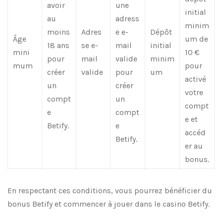
avoir
une
initial
au
adress
minim
moins
Adres
e e-
Dépôt
Âge
um de
18 ans
se e-
mail
initial
mini
10 €
pour
mail
valide
minim
mum
pour
créer
valide
pour
um
activé
un
créer
votre
compt
un
compt
e
compt
e et
Betify.
e
accéd
Betify.
er au
bonus.
En respectant ces conditions, vous pourrez bénéficier du
bonus Betify et commencer à jouer dans le casino Betify.