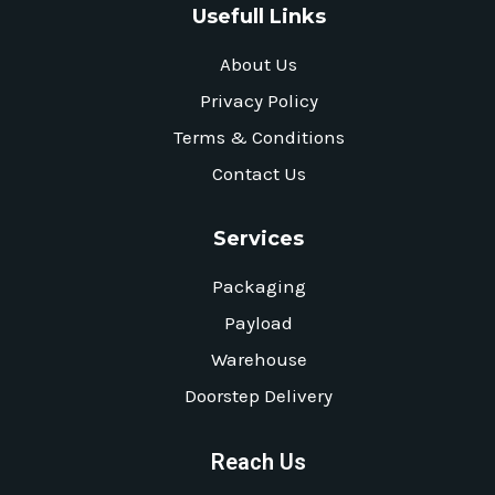
Usefull Links
About Us
Privacy Policy
Terms & Conditions
Contact Us
Services
Packaging
Payload
Warehouse
Doorstep Delivery
Reach Us