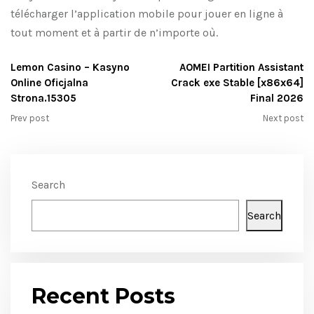
télécharger l’application mobile pour jouer en ligne à
tout moment et à partir de n’importe où.
Lemon Casino – Kasyno
AOMEI Partition Assistant
Online Oficjalna
Crack exe Stable [x86x64]
Strona.15305
Final 2026
Prev post
Next post
Search
Search
Recent Posts