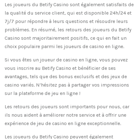
Les joueurs du Betify Casino sont également satisfaits de
la qualité du service client, qui est disponible 24h/24 et
7j/7 pour répondre à leurs questions et résoudre leurs
problèmes. En résumé, les retours des joueurs du Betify
Casino sont majoritairement positifs, ce qui en fait un
choix populaire parmi les joueurs de casino en ligne.
Si vous êtes un joueur de casino en ligne, vous pouvez
vous inscrire au Betify Casino et bénéficier de ses
avantages, tels que des bonus exclusifs et des jeux de
casino variés. N’hésitez pas à partager vos impressions
sur la plateforme de jeu en ligne !
Les retours des joueurs sont importants pour nous, car
ils nous aident à améliorer notre service et à offrir une
expérience de jeu de casino en ligne exceptionnelle.
Les joueurs du Betify Casino peuvent également