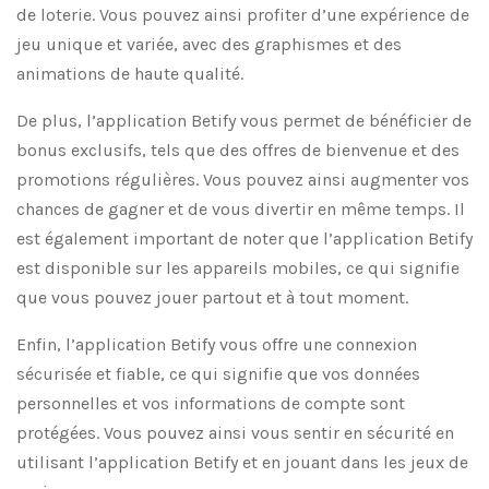
de loterie. Vous pouvez ainsi profiter d’une expérience de
jeu unique et variée, avec des graphismes et des
animations de haute qualité.
De plus, l’application Betify vous permet de bénéficier de
bonus exclusifs, tels que des offres de bienvenue et des
promotions régulières. Vous pouvez ainsi augmenter vos
chances de gagner et de vous divertir en même temps. Il
est également important de noter que l’application Betify
est disponible sur les appareils mobiles, ce qui signifie
que vous pouvez jouer partout et à tout moment.
Enfin, l’application Betify vous offre une connexion
sécurisée et fiable, ce qui signifie que vos données
personnelles et vos informations de compte sont
protégées. Vous pouvez ainsi vous sentir en sécurité en
utilisant l’application Betify et en jouant dans les jeux de